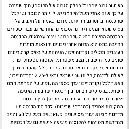
בשיעור גבוה יותר על החלק הגבוה של הכנסתו, תוך שמירה
על כך שגם אחרי תשלומי המס יש לו יותר הכנסה נטו ככל
שהכנסתו ברוטו גבוהה יותר. מדובר כאמור על חישוב על
בסיס שנתי, וממנו נגזרים הסכומים החודשיים. עבור שכירים,
ההכנסה החייבת היא השכר ברוטו. עבור עצמאים, ההכנסה
החייבת במס היא הרווח אחרי ניכויים והוצאות מותרות.
העובדים מנצלים נקודות זיכוי, הניתנות על בסיס קריטריונים
שונים כמו תושבות, מצב משפחתי, הכנסות נוספות, ועוד.
נקודות זיכוי מקטינות את סכום המס הכולל שהעובד צריך
לשלם. לדוגמה, כל תושב ישראל זכאי ל-2.25 נקודות זיכוי,
כאשר לכל נקודת זיכוי ערך כספי המשפיע על הפחתת המס
השנתי. בנוסף, יש הבחנה בין הכנסות שנובעות מיגיעה
אישית (כמו משכורת או הכנסה מעסק) לבין הכנסות
ממקורות אחרים (כמו דמי שכירות). לכל סוג הכנסה יש
מדרגות מס ושיעורי מס שונים, כשאנשים מעל גיל 60 נהנים
ממדרגות מס זהות להכנסות מיגיעה אישית גם על הכנסות