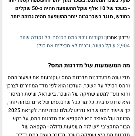
שקל בשכר הממוצע. בשכר נמוך יותר ההשפעה קטנה יותר
- בשכר של 10 אלף שקל ההשפעה תהיה כ-50 שקלים
בחודש, מנגד בשכר גבוה יותר ההשפעה תהיה גבוהה יותר.
עדכון אחרון:
נקודות זיכוי במס הכנסה: כל נקודה שווה
2,904 שקל בשנה, ורבים לא מנצלים את כולן
מה המשמעות של מדרגות המס?
מדי שנה מתעדכנות מדרגות המס שקובעות את שיעור המס
והמס הכולל על השכר. העדכון הוא לפי מדד המחירים לצרכן
והוא נועד למנוע שחיקה של השכר. בישראל, שיטת המיסוי
היא פרוגרסיבית. כלומר ככל שהכנסתו של אדם גבוהה יותר,
כך שיעור המס שהוא נדרש לשלם גבוה יותר. לקראת 2025
הכוונה של האוצר היא להקפיא את מדרגות המס, על רקע
הבור התקציבי ויש לזה משמעות גדולה - הקפאה של
מדרגות מס היא שחיקה בשכר. מדובר בעצם במס בדלת