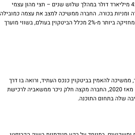
מיקרוסטרטג'י בשנה שעברה, שואפת לגייס 42 מיליארד דולר במהלך שלוש שנים – חצי מהון עצמי
ה ומניות בכורה. החברה ממשיכה למצב את עצמה כמובילה
עולמית בהשקעות ביטקוין, כשכבר כיום היא מחזיקה ביותר מ-2% מכלל הביטקוין בעולם, בשווי מוערך
, ממשיכה להאמין בביטקוין כנכס העתיד, ורואה בו דרך
לשמר ערך מול אינפלציה ותנודתיות כלכלית. מאז 2020, החברה מקצה חלק ניכר ממשאביה לרכישת
יבה שלה בתחום התוכנה.
ומשקיעים, במיוחד על רקע תנודתיות בשוק הקריפטו.