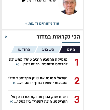
|
שלמה גרינברג
(57)
עוד ניתוחים ודעות
הכי נקראות במדור
היום
השבוע
החודש
1
מנפיקת המטבע היציב טית'ר ממשיכה
להדפיס מזומנים: הרווח זינק...
2
ישראל מסננת את שוק הקריפטו: אילו
מטבעות יישארו בחוץ - ומה זה...
3
רשות שוק ההון מהדקת את הרסן על
הקריפטו: חובה להפריד בין כספי...