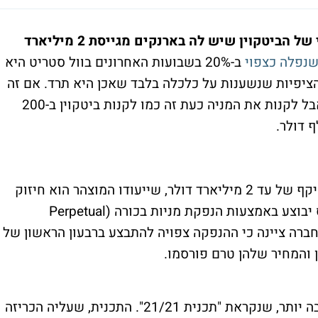
מיקרוסטרטג'י שנסחרת בשווי כפול מהשווי של הביטקוין שיש לה בארנקים מגייסת 2 מיליארד
נפלה כצפוי
ב-20% בשבועות האחרונים בוול סטריט היא
ציפיות שנשענות על כלכלה בלבד שאכן היא תרד. אם זה
לא יקרה, זה בגלל טרנדים ועדר של שוטים. אבל לקנות את המניה כעת זה כמו לקנות ביטקוין ב-200
מיקרוסטרטג'י הכריזה על תכנית לגיוס הון בהיקף של עד 2 מיליארד דולר, שייעודו המוצהר הוא חיזוק
המאזן והמשך רכישת מטבעות ביטקוין. הגיוס יבוצע באמצעות הנפקת מניות בכורה (Perpetual
 לציבור. החברה ציינה כי ההנפקה צפויה להתבצע ברבעון הראשון של
המהלך הזה הוא חלק מתכנית אסטרטגית רחבה יותר, שנקראת "תכנית 21/21". התכנית, שעליה הכריזה