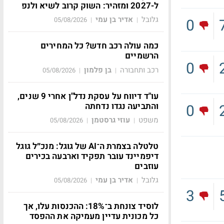
ל-2027 ומזהיר: השוק קרוב לשיא ולנפ
גלובל
אדיר בן עמי
0
05/08/2026
|
|
כמה עולה רכב חדש? כל המחירים
הרשמיים
0
רכב ותחבורה
בן פלמון
05/08/2026
|
|
עו"ד דיווח על עסקת נדל"ן אחרי 9 שנים,
והתביעה נגדו נדחתה
0
משפט
עוזי גרסטמן
05/08/2026
|
|
טלטלה בצמרת ה־AI של גוגל: מנכ״ל גוגל
דיפמיינד עובר תפקיד וארבעה בכירים
עוזבים
גלובל
אדיר בן עמי
05/08/2026
|
|
3
לוסיד צונחת ב־18%: ההכנסות עלו, אך
כל מכונית עדיין מעמיקה את ההפסד