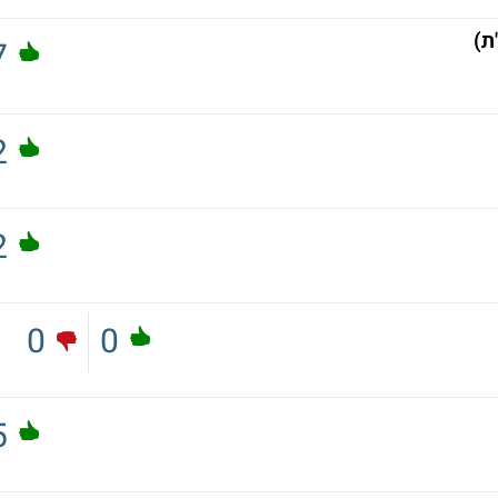
ת)
7
2
2
0
0
5