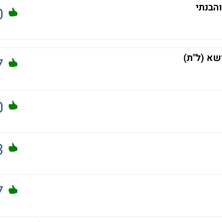
הבנתי
0
שא (ל"ת)
7
0
3
7