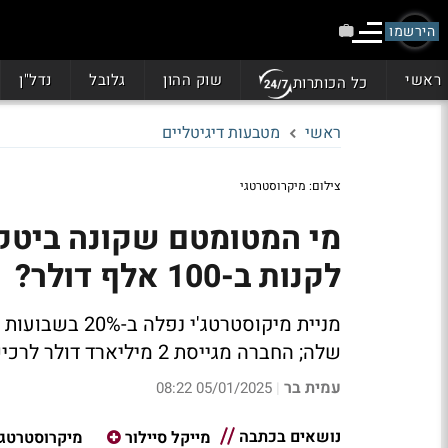
הירשמו
ראשי
שוק ההון
גלובל
נדל"ן
כל הכותרות
ראשי
מטבעות דיגיטליים
צילום: מיקרוסטרטגי
לקנות ב-100 אלף דולר?
מניית מיקוסטרטג
שלה; החברה מגייסת 2 מיליארד דולר לרכישת ביטקוין; הכוונה לגייס ככל שאפשר אפילו טריליונים
עמית בר
05/01/2025 08:22
|
נושאים בכתבה
מייקל סיילור
מיקרוסטרטג'