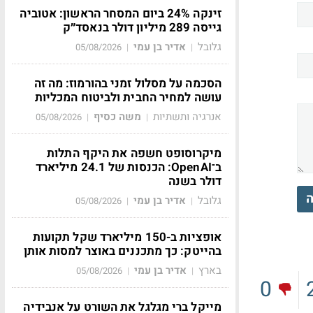
זינקה 24% ביום המסחר הראשון: אטוביה
גייסה 289 מיליון דולר בנאסד״ק
גלובל
אדיר בן עמי
05/08/2026
|
|
הסכמה על מסלול זמני בהורמוז: מה זה
עושה למחיר החבית ולביטוח המכליות
אנרגיה ותשתיות
משה כסיף
05/08/2026
|
|
מיקרוסופט חשפה את היקף התלות
ב־OpenAI: הכנסות של 24.1 מיליארד
דולר בשנה
ה
גלובל
אדיר בן עמי
05/08/2026
|
|
אופציות ב-150 מיליארד שקל תקועות
בהייטק: כך מתכננים באוצר למסות אותן
בארץ
אדיר בן עמי
05/08/2026
|
|
0
מייקל ברי מגלגל את השורט על אנבידיה