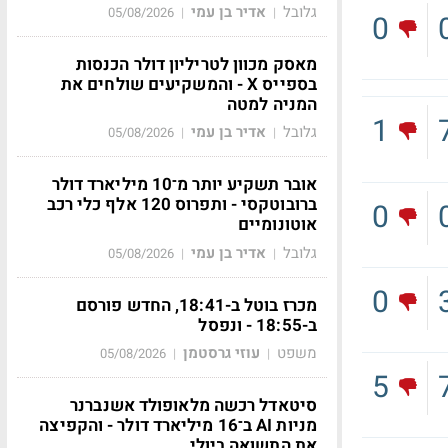
גלובל
אדיר בן עמי
05/08/2026
|
|
0
מאסק מכוון לטריליון דולר הכנסות
בספייס X - והמשקיעים שולחים את
המניה למטה
1
גלובל
אדיר בן עמי
05/08/2026
|
|
אובר תשקיע יותר מ־10 מיליארד דולר
ברובוטקסי - ותפרוס 120 אלף כלי רכב
0
אוטונומיים
גלובל
אדיר בן עמי
05/08/2026
|
|
0
מכרז בוטל ב-18:41, החדש פורסם
ב-18:55 - ונפסל
משפט
עוזי גרסטמן
05/08/2026
|
|
5
סיטאדל רכשה מלאופולד אשנברנר
מניות AI ב־16 מיליארד דולר - והקפיצה
את התשואה ביולי