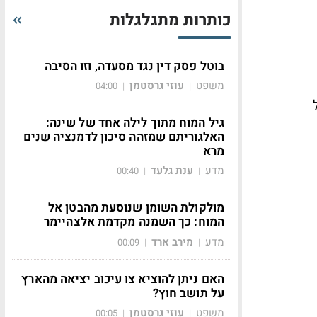
כותרות מתגלגלות
בוטל פסק דין נגד מסעדה, וזו הסיבה
משפט
עוזי גרסטמן
04:00
|
|
גיל המוח מתוך לילה אחד של שינה:
האלגוריתם שמזהה סיכון לדמנציה שנים
מרא
מדע
ענת גלעד
00:40
|
|
מולקולת השומן שנוסעת מהבטן אל
המוח: כך השמנה מקדמת אלצהיימר
מדע
מירב ארד
00:09
|
|
האם ניתן להוציא צו עיכוב יציאה מהארץ
על תושב חוץ?
משפט
עוזי גרסטמן
00:05
|
|