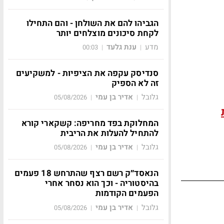
הגביהו להם את השולחן - והם התחילו
לקחת סיכונים מוצלחים יותר
מדע
ענת גלעד
00:03
|
|
סנדיסק עקפה את הציפיות - למשקיעים
זה לא הספיק
גלובל
אדיר בן עמי
05/08/2026
|
|
המחלוקת בפד מחריפה: קשקארי קורא
להתחיל להעלות את הריבית
גלובל
אדיר בן עמי
05/08/2026
|
|
הנאסד״ק רשם רצף שהתרחש 18 פעמים
בהיסטוריה - וכך הוא נסחר אחרי
הפעמים הקודמות
גלובל
אדיר בן עמי
05/08/2026
|
|