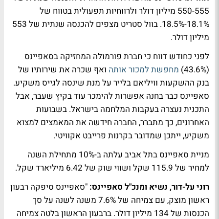
550-555 מיליון דולר ולרווחיות תפעולית בטווח של
18.1%-18.5%. בוול סטריט מצפים להכנסה שנתית של 553
מיליון דולר.
לפני כחודש דווח כי חברת פורמולה המחזיקה בסאפיינס
(43.6%)
מחפשת למכור אותה
ואף שכרה את שירותיו של
בנק ההשקעות וויליאם בלייר על מנת שינסה לגייס משקיע.
סאפיינס כבר בחנה אפשרות להימכר עוד בקיץ שעבר, אבל
התכנית נעצרה בעקבות המלחמה בישראל. בשבועות
האחרונים, כך מתברר, החברה חידשה את המאמצים למצוא
משקיע, ייתכן שמדובר בקרנות פרייבט אקוויטי.
מניית סאפיינס בתל אביב עלתה ב-10% מתחילת השנה
למחיר של 115.9 שקל ושווי שוק של 6.42 מיליארד שקל.
רוני על-דור, נשיא ומנכ"ל סאפיינס:
"סאפיינס סיפקה רבעון
ראשון מוצק, עם צמיחה של 7.6% משנה לשנה על סך
הכנסות של 134 מיליון דולר. ברבעון הראשון בלטה צמיחה