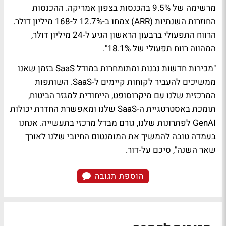
מרשימה של 9.5% בהכנסות בצפון אמריקה. ההכנסות
החוזרות השנתיות (ARR) צמחו ב-12.7% ל-168 מיליון דולר.
הרווח התפעולי ברבעון הראשון הגיע ל-24 מיליון דולר,
המהווה רווח תפעולי של 18.1%".
"מכירות חדשות נבנות ומתומחרות במודל SaaS בזמן שאנו
ממשיכים להעביר לקוחות קיימים ל-SaaS. השותפות
המרכזית שלנו עם מיקרוסופט, הייחודית למגזר הביטוח,
תומכת באסטרטגיית ה-SaaS שלנו ומאפשרת החדרת יכולות
GenAI לפתרונות שלנו, גורם מבדל מרכזי בתעשייה. אנחנו
בעמדה טובה להמשיך את המומנטום החיובי שלנו לאורך
שאר השנה", סיכם על-דור.
הוספת תגובה