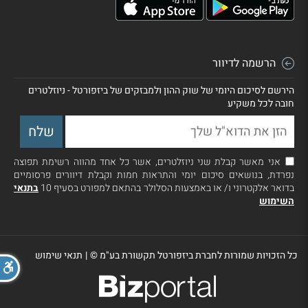
הרשמה לדיוור
הירשם לסיכום היומי של שוק ההון ולמבזקים של ביזפורטל - ניוזלטרים
חובה לכל משקיע
אני מאשר קבלת שני ניוזלטרים, אשר כל אחד מהווה רשימת תפוצה
נפרדת, בנושאים סיכום יומי והתראות חמות וקבלת דיוורים פרסומיים
בדואר אלקטרוני ו/ או באמצעות הסלולר בהתאם למפורט בסעיף 10
בתנאי
השימוש
כל הזכויות שמורות לחברת ביזפורטל תקשורת בע"מ ©
|
תנאי שימוש