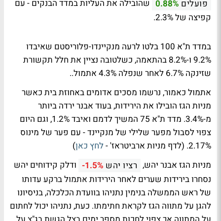
שהובילה את העליות במדד הבנקים - עם
פועלים
0.88%
קפיצה של 2.3%.
במדד ת"א 100 בלטו לרעה מנקיינדו-פלוריסטם שאיבדו
9.2% ו-8.2% בהתאמה, כשלטובה נציין את חלל תקשורת
שזינקה 6.7% לאחר שנפלה 4.3% אתמול..
אתמול כאמור, נרשמו מסכים אדומים באחוזת בית כאשר
מניות הגז הובילו את הירידות, בעוד אבנר ירדה ביותר
מ-3.4%. מדד ת"א 75 המשיך לדמם ואיבד 1.2%, וגם היום
צפוי לסבול מפער שלילי של מנקיינד - עם פער של מינוס
2.17%. (לדף מניות ארביטראז' -
לחץ כאן
)
מניות הגז אבנר יהש,
ודלק קידוחים יהש
רציו יהש
-1.5%
נסחרו בירידות שערים לאחר הירידות אתמול ברקע עדותו
של ראש הממשלה בנימין נתניהו בוועדת הכלכלה, בניסיונו
להגן על מתווה הגז לקראת חתימתו. כעת, נתניהו יכול לחתום
על המתווה אך צפוי לחכות מספר ימים בצל הגשת בג"צ על