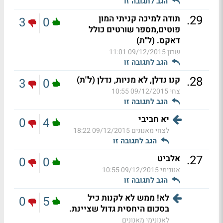
הגב לתגובה זו
.
29
תודה למיכה קניתי המון
3
0
פוטים,מספר שורטים כולל
דאקס. (ל"ת)
שרון
09/12/2015 11:01
הגב לתגובה זו
.
28
קנו נדלן, לא מניות, נדלן (ל"ת)
3
0
צחי
09/12/2015 10:55
הגב לתגובה זו
יא חביבי
0
4
לצחי מאנונים
09/12/2015 18:22
הגב לתגובה זו
.
27
אלביט
0
0
אנונימי
09/12/2015 10:55
הגב לתגובה זו
לא! ממש לא לקנות כיל
0
5
בסכום היחסית גדול שציינת.
לאנונימי מאנונים