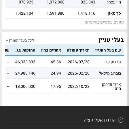
הון עצמי
823,343
1,072,808
870,925
סך מאזן
1,418,116
1,591,880
1,422,104
נתונים כספיים באלפי ₪
בעלי עניין
לכל בעלי העניין +
שם בעל העניין
תאריך פעולה
אחוזים בהון
החזקות ע.נ.
שווי 
פרדמן עדי
2026/07/28
45.36
46,333,333
--
בוברוב מיכאל
2025/02/20
24.94
24,988,146
--
אי די פדרמן
--
18,000,000
17.95
2022/10/23
החז
הורדת אפליקציה