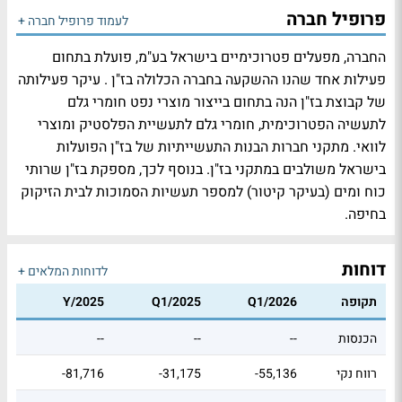
פרופיל חברה
לעמוד פרופיל חברה +
החברה, מפעלים פטרוכימיים בישראל בע"מ, פועלת בתחום
פעילות אחד שהנו ההשקעה בחברה הכלולה בז"ן . עיקר פעילותה
של קבוצת בז"ן הנה בתחום בייצור מוצרי נפט חומרי גלם
לתעשיה הפטרוכימית, חומרי גלם לתעשיית הפלסטיק ומוצרי
לוואי. מתקני חברות הבנות התעשייתיות של בז"ן הפועלות
בישראל משולבים במתקני בז"ן. בנוסף לכך, מספקת בז"ן שרותי
כוח ומים (בעיקר קיטור) למספר תעשיות הסמוכות לבית הזיקוק
בחיפה.
דוחות
לדוחות המלאים +
תקופה
Q1/2026
Q1/2025
Y/2025
הכנסות
--
--
--
רווח נקי
-55,136
-31,175
-81,716