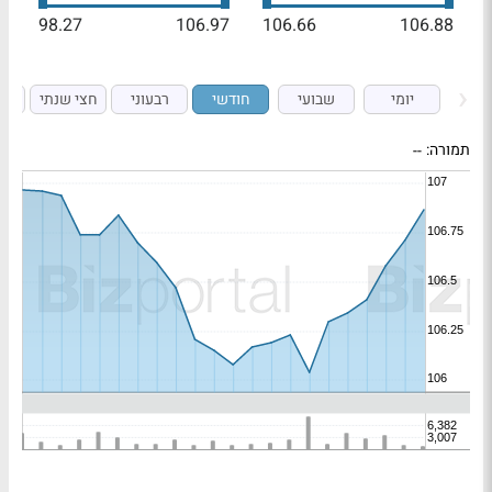
98.27
106.97
106.66
106.88
יומי
שבועי
חודשי
רבעוני
חצי שנתי
ש
תמורה:
--