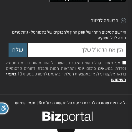
הרשמה לדיוור
הירשם לסיכום היומי של שוק ההון ולמבזקים של ביזפורטל - ניוזלטרים
חובה לכל משקיע
אני מאשר קבלת שני ניוזלטרים, אשר כל אחד מהווה רשימת תפוצה
נפרדת, בנושאים סיכום יומי והתראות חמות וקבלת דיוורים פרסומיים
בדואר אלקטרוני ו/ או באמצעות הסלולר בהתאם למפורט בסעיף 10
בתנאי
השימוש
כל הזכויות שמורות לחברת ביזפורטל תקשורת בע"מ ©
|
תנאי שימוש