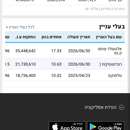
נתונים כספיים באלפי ₪
בעלי עניין
לכל בעלי העניין +
שם בעל העניין
תאריך פעולה
אחוזים בהון
החזקות ע.נ.
שווי 
אלטשלר שחם
83.96
35,448,642
17.33
2026/06/30
ק.גמ
רובינשטין)ח (
2026/06/30
10.63
21,730,610
223.5
טלפוקס
2025/04/23
10.02
18,756,400
44.96
הורדת אפליקציה