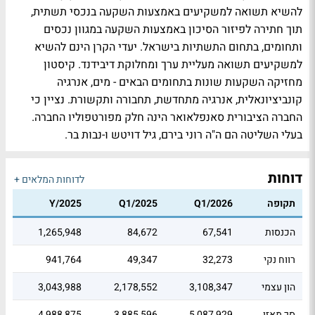
להשיא תשואה למשקיעים באמצעות השקעה בנכסי תשתית,
תוך חתירה לפיזור הסיכון באמצעות השקעה במגוון נכסים
ותחומים, בתחום התשתיות בישראל. יעדי הקרן הינם להשיא
למשקיעים תשואה מעליית ערך ומחלוקת דיבידנד. קיסטון
מחזיקה השקעות שונות בתחומים הבאים - מים, אנרגיה
קונביציונאלית, אנרגיה מתחדשת, תחבורה ותקשורת. נציין כי
החברה הציבורית סאנפלאואר הינה חלק מפורטפוליו החברה.
בעלי השליטה הם ה"ה רוני בירם, גיל דויטש ו-נבות בר.
דוחות
לדוחות המלאים +
תקופה
Q1/2026
Q1/2025
Y/2025
הכנסות
67,541
84,672
1,265,948
רווח נקי
32,273
49,347
941,764
הון עצמי
3,108,347
2,178,552
3,043,988
סך מאזן
5,087,929
3,885,596
4,988,875