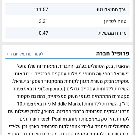
ערך מתואם נטו
111.57
טווח לפדיון
3.31
מרווח ממשלתי
0.47
פרופיל חברה
לעמוד פרופיל חברה +
התאגיד, בנק הפועלים בע"מ, והחברות המאוחדות שלו פועל
בישראל בחמישה תחומי פעילות עסקיים מרכזיים: - בנקאות
עסקית: הבנק משרת מגוון לקוחות מהסקטור העסקי בישראל.
השירות ללקוחות עסקיים גדולים (Corporate)ניתן באמצעות
סקטורים המתמחים בענפי משק ספציפיים, בהם גם סקטור
נדל"ן. השירות ללקוחות Middle Market ניתן באמצעות 10
מרכזי עסקים הפרוסים ברחבי המדינה. כמו-כן, לבנק פעילות עם
לקוחות היי-טק באמצעות המותג tech Poalim, השירותים
התפעוליים ניתנים על-ידי צוותי לקוח הפרוסים בארץ וכן על-ידי
מרכז שירות. לקוחות עסקים קטנים - מקבלים שירות דרך מרכזי