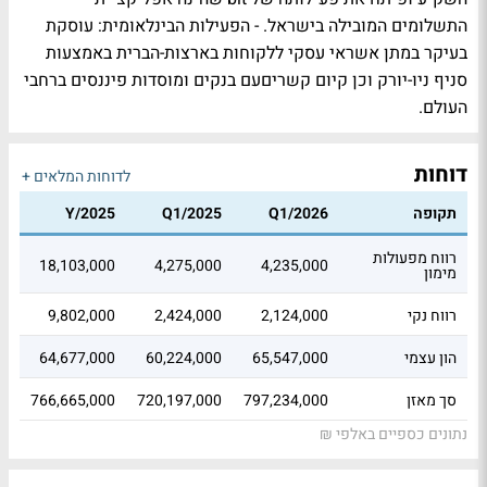
התשלומים המובילה בישראל. - הפעילות הבינלאומית: עוסקת
בעיקר במתן אשראי עסקי ללקוחות בארצות-הברית באמצעות
סניף ניו-יורק וכן קיום קשריםעם בנקים ומוסדות פיננסים ברחבי
העולם.
דוחות
לדוחות המלאים +
תקופה
Q1/2026
Q1/2025
Y/2025
רווח מפעולות
18,103,000
4,275,000
4,235,000
מימון
רווח נקי
2,124,000
2,424,000
9,802,000
הון עצמי
65,547,000
60,224,000
64,677,000
סך מאזן
797,234,000
720,197,000
766,665,000
נתונים כספיים באלפי ₪