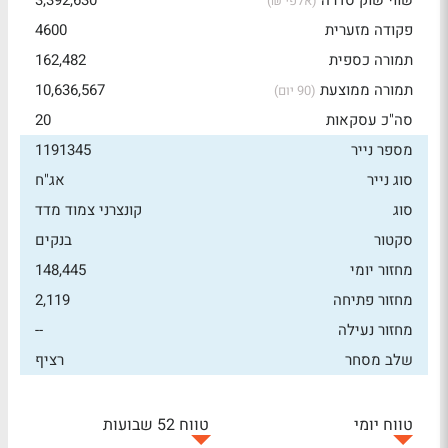
שווי שוק סדרה
3,392,630
(אלפי ₪)
פקודה מזערית
4600
תמורה כספית
162,482
תמורה ממוצעת
10,636,567
(90 יום)
סה"כ עסקאות
20
מספר נייר
1191345
סוג נייר
אג"ח
סוג
קונצרני צמוד מדד
סקטור
בנקים
מחזור יומי
148,445
מחזור פתיחה
2,119
מחזור נעילה
--
שלב מסחר
רציף
טווח יומי
טווח 52 שבועות