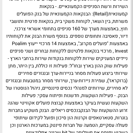
השירות ורשת הסניפים הקמעונאיים. - בנקאות
קמעונאית(Retail): הבנקאות הקמעונאית של בנק הפועלים
משרתת, בין השאר, לקוחות משקי בית, בנקאות פרטית ותושבי
חוץ, באמצעות מערך של 160 סניפים בתחומי אשראי צרכני,
דיור, פאסיבה ותחומים נוספים. בנוסף משרת הבנק את לקוחותיו
באמצעות "פועלים מקרוב", באמצעות 14 מרכזי ייעוץ Poalim
Invest , מרכזי בנקאות פלטינום ללקוחות נבחרים ושני סניפים
ניידים המעניקים שירות ללקוחות בנקודות שירות ברחבי הארץ -
פעילות שוק ההון בארץ ובחו"ל: פעילות זו כוללת, בין היתר, מתן
שירותי ביצוע פעולות מסחר בניירות-ערך ובנגזרים סחירים
(ברוקראז'), שמירת ניירות-ערך, שירותי מסחר במטבעות ובנגזרים
לא סחירים, שירותים למנהלי נכסים פיננסיים, ניהול הנוסטרו של
הבנק. - פעילות השקעות, חדשנות ופיתוח עסקי: פעילות
השקעות נעשית בעיקר באמצעות קבוצת פועלים אקוויטי שהנה
זרוע ההשקעות של הבנקבנכסים ריאלים. הבנק משקיע בחברות
בוגרות, סטארטאפים וקרנות הון סיכון ופועל לקידום שיתופי
פעולה עסקיים, הטמעה של חברות פינטק במערכות הארגון וכן
השקיע ופיתח את פעילותה של bit שהינה אפליקציית