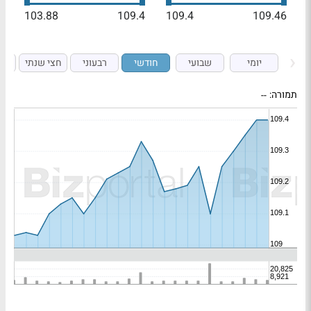
103.88
109.4
109.4
109.46
יומי
שבועי
חודשי
רבעוני
חצי שנתי
ש
תמורה:
--