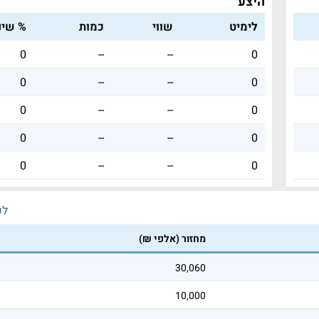
היצע
לימיט
שווי
כמות
% שינו
0
--
--
0
0
--
--
0
0
--
--
0
0
--
--
0
0
--
--
0
לכ
מחזור (אלפי ₪)
30,060
10,000