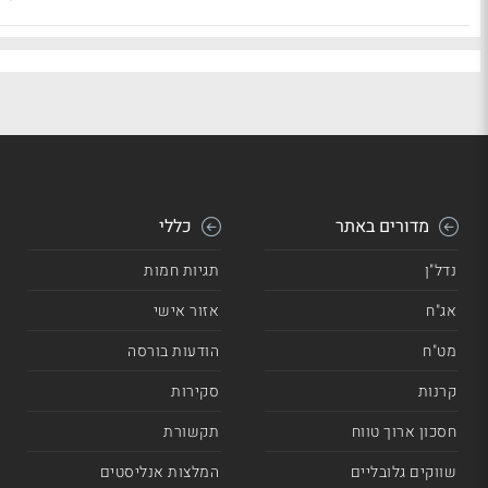
מדורים באתר
כללי
נדל"ן
תגיות חמות
אג"ח
אזור אישי
מט"ח
הודעות בורסה
קרנות
סקירות
חסכון ארוך טווח
תקשורת
שווקים גלובליים
המלצות אנליסטים