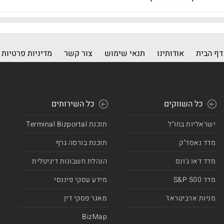
דף הבית
אודותינו
תנאי שימוש
צור קשר
מדיניות פרטיות
כל השווקים
כל השירותים
ישראליות בחו"ל
תוכנת Terminal Bizportal
מדד נאסד"ק
תוכנת בורסה גרף
מדד דאו ג'ונס
הנהלת חשבונות דיגיטלית
מדד 500 S&P
מידע עסקי פיננסי
מניות ארביטראז'
מאגר פסקי דין
BizMap