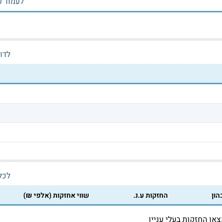
לעמוד פ
לדו
לכל 
הון
החזקות ע.נ.
שווי אחזקות (אלפי ₪)
או החזקות בעלי עניין