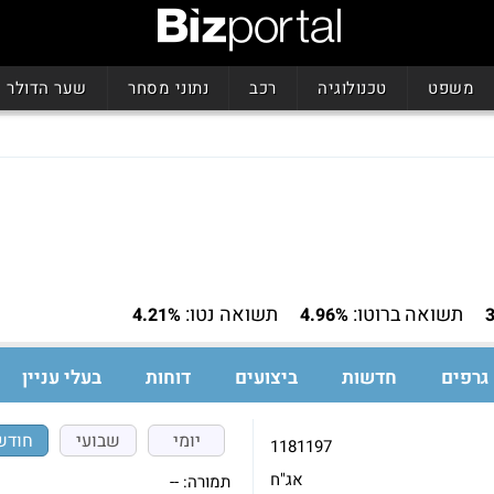
משפט
טכנולוגיה
רכב
נתוני מסחר
שער הדולר
תשואה ברוטו:
תשואה נטו:
4.21%
4.96%
3
גרפים
חדשות
ביצועים
דוחות
בעלי עניין
יומי
שבועי
חודש
1181197
אג"ח
תמורה:
--