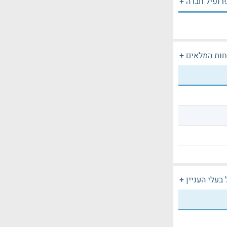
רופיל חברה +
חות המלאים +
בעלי העניין +