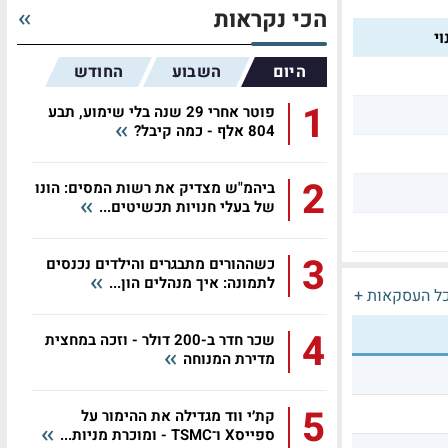
הכי נקראות
י
היום
השבוע
החודש
1
פוטר אחרי 29 שנה בלי שימוע, תבע
804 אלף - כמה קיבל?
2
ביהמ"ש מצדיק את רשות המסים: הונו
של בעלי חנויות תכשיטים...
3
כשההורים מתבגרים והילדים נכנסים
לתמונה: איך מנהלים הון...
ל העסקאות +
4
שכר חדר ב-200 דולר - וזכה במחצית
מדירת המנוחה
5
קת׳י ווד מגדילה את ההימור על
ספייסX ו־TSMC - ומוכרת מניות...