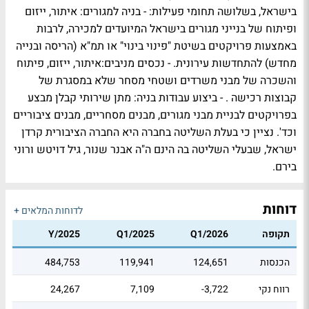
בישראל, בשלושה תחומי פעילות: - בניה למגורים: איתור, ייזום
ופיתוח של בנייני מגורים בישראל המיועדים למכירה, לרבות
באמצעות פרויקטים בשיטת "פינוי בינוי" או תמ"א (הריסה ובנייה
מחדש) להתחדשות עירונית. - נכסים מניבים:איתור, ייזום, פיתוח
והשכרה של מבני משרדים ושטחי מסחר שלא במסגרת של
קבוצות רכישה . - ביצוע עבודות בניה: מתן שירותי קבלן מבצע
בפרויקטים לבניית מבני מגורים, מבנים מסחריים, מבנים ציבוריים
וכד'. נציין כי בעלת השליטה בחברה היא החברה הציבורית קרדן
ישראל, שבעלי השליטה בה הינם ה"ה אבנר שנור, גיל דויטש ורוני
בירם.
דוחות
לדוחות המלאים +
תקופה
Q1/2026
Q1/2025
Y/2025
הכנסות
124,651
119,941
484,753
רווח נקי
-3,722
7,109
24,267