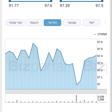
91.77
97.6
97.39
97.5
יומי
שבועי
חודשי
רבעוני
חצי שנתי
ש
תמורה:
--