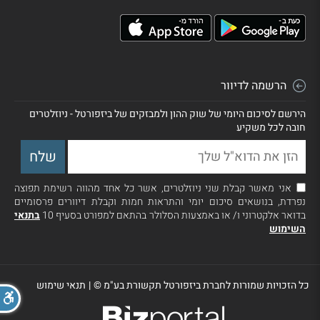
הרשמה לדיוור
הירשם לסיכום היומי של שוק ההון ולמבזקים של ביזפורטל - ניוזלטרים
חובה לכל משקיע
אני מאשר קבלת שני ניוזלטרים, אשר כל אחד מהווה רשימת תפוצה
נפרדת, בנושאים סיכום יומי והתראות חמות וקבלת דיוורים פרסומיים
בדואר אלקטרוני ו/ או באמצעות הסלולר בהתאם למפורט בסעיף 10
בתנאי
השימוש
כל הזכויות שמורות לחברת ביזפורטל תקשורת בע"מ ©
|
תנאי שימוש