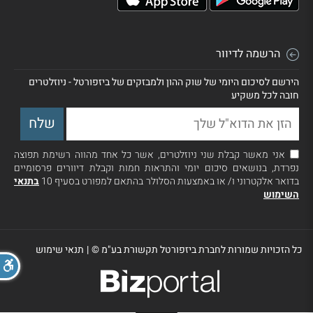
הרשמה לדיוור
הירשם לסיכום היומי של שוק ההון ולמבזקים של ביזפורטל - ניוזלטרים
חובה לכל משקיע
אני מאשר קבלת שני ניוזלטרים, אשר כל אחד מהווה רשימת תפוצה
נפרדת, בנושאים סיכום יומי והתראות חמות וקבלת דיוורים פרסומיים
בדואר אלקטרוני ו/ או באמצעות הסלולר בהתאם למפורט בסעיף 10
בתנאי
השימוש
כל הזכויות שמורות לחברת ביזפורטל תקשורת בע"מ ©
|
תנאי שימוש