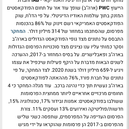
מחקר חדש של ארגון הדיגיטל האמריקאי -
IAB
וחברת
הייעוץ
PWC
(ארה"ב) שופך עוד אור על תחום הפודקאסטים
המזנק בתוך עולמות האודיו הדיגיטלי. על פי הדו"ח, שוק
הפודקאסטים האמריקאי רשם זינוק של 86% בהכנסות
מפרסום, שהסתכמו במחזור של 314 מיליון דולר.
המחקר
התבסס על נתונים מצד גופי הפודקאסט הגדולים בארה"ב
וסקר כמותי עליו ענו נציגים מצד סוכנויות הפרסום הגדולות
בארה"ב ופאבלישרים. על בסיס המחזור ב-2017, ההערכה
לשנים הבאות מדברת על היקף פעילות שיכפיל את עצמו
ויגיע ל-659 מיליון דולר בשנת 2020. לצד המחקר, על פי
נתונים של חברת פורד, 76% מההאזנה לפודקאסטים
בארה"ב נעשית תוך כדי נהיגה ברכב. עוד מגלה המחקר כי 4
תחומים מרכזיים אחראיים ליותר ממחצית הפרסומות
ששולבו בפודקאסטים: אמנות ובידור 17%, טכנולוגיה 15%,
חדשות/פוליטיקה ואירועים 13% ועסקים 11%. צורת
הפרסום העדיפה על המפרסמים, שתפסה כשני שליש
מהפרסום ב-2017 הן פרסומות שהוקראו על ידי מגיש