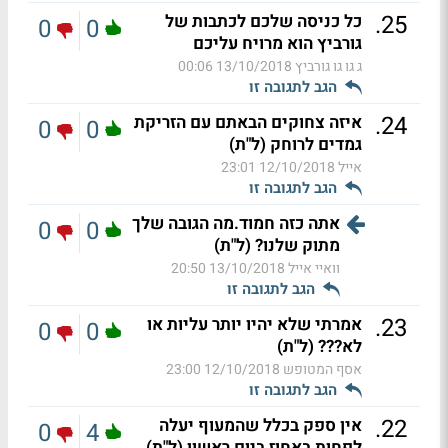
.
25
כל כניסה שלכם לכתבות של
0
0
גורביץ הוא מרויח עליכם
ג גו גו גורביץ
13/10/2018 00:06
הגב לתגובה זו
.
24
איזה צחוקים הבאתם עם הזריקת
0
0
גמדים לרוחק (ל"ת)
אייל
12/10/2018 23:01
הגב לתגובה זו
אתה כזה חמוד.מה הגובה שלך
0
0
מתוק שלנו? (ל"ת)
וואיי אייל
13/10/2018 20:50
הגב לתגובה זו
.
23
אמרתי שלא יהיו יותר עליות או
0
0
לא??? (ל"ת)
אסף המטופש
12/10/2018 23:00
הגב לתגובה זו
.
22
אין ספק בכלל שהמעוף יעלה
0
4
לפחות באחוז ביום ראשון (ל"ת)