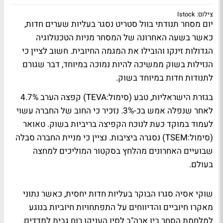
צילום: Istock
יום מסחר תנודתי בוול סטריט נסגר בעליות שערים חדות,
כאשר בשעה האחרונה של המסחר מניות הטכנולוגיה
הגדולות זינקו והובילו את המגמה החיובית. חשוב לציין כי
הנזילות בשוק ממשיכה להיות נמוכה במיוחד, דבר שגורם
לתנודות חדות במיוחד בשוק.
בגזרת הישראליות, טבע (סימול:TEVA) קפצה הערב 4.7%
לאחר שנפלה אמש בכ-3%. נזכיר כי החוב של החברה עשוי
לעמוד במוקד כעת לנוכח הקפיצה בריביות בשוק. טאואר
(סימול:TSEM) נסגרה ביציבות. נציין כי מניית החברה סבלה
שבועיים האחרונים מהלחץ בסקטור המוליכים למחצה
בעולם.
שוקי אסיה סגרו הבוקר בעליות חדות יחסית, כאשר נתוני
מאקרו חיוביים והדיווחים על התפתחויות חיוביות בנוגע
למלחמת הסחר בין ארה"ב לסין העניקו רוח גבית למדדים.