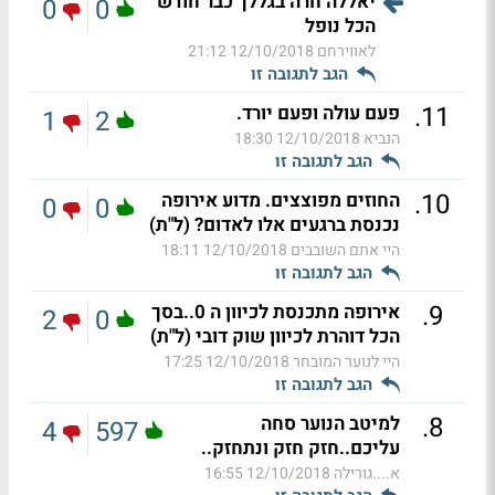
יאללה חרה בגללך כבר חודש
0
0
הכל נופל
לאווירחם
12/10/2018 21:12
הגב לתגובה זו
.
11
פעם עולה ופעם יורד.
1
2
הנביא
12/10/2018 18:30
הגב לתגובה זו
.
10
החוזים מפוצצים. מדוע אירופה
0
0
נכנסת ברגעים אלו לאדום? (ל"ת)
היי אתם השובבים
12/10/2018 18:11
הגב לתגובה זו
.
9
אירופה מתכנסת לכיוון ה 0..בסך
2
0
הכל דוהרת לכיוון שוק דובי (ל"ת)
היי לנוער המובחר
12/10/2018 17:25
הגב לתגובה זו
.
8
למיטב הנוער סחה
4
597
עליכם..חזק חזק ונתחזק..
א....גורילה
12/10/2018 16:55