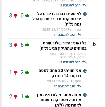
פרופסור אבירם 100
12/10/2018 16:51
הגב לתגובה זו
לא טעינו בהרבה דיברנו על
3
0
ירידות קטנות וכבר חודש הכל
נמח (ל"ת)
אווירחם
12/10/2018 20:55
הגב לתגובה זו
.
6
כל גאוניי הדור שלנו .שהיו
3
6
בטוחים שהתיקון הגיע (ל"ת)
איפה גורביץ איצ 100 ואסף
12/10/2018 16:40
הגב לתגובה זו
אני חוויתי 20 אחוז למטה
1
2
בדקס ו 14 בנסדק
מיקי
12/10/2018 20:11
הגב לתגובה זו
איפה אתה חי לא ראית איך
2
1
אירופה ואמריקה נישחטו
לאחרונה? (ל"ת)