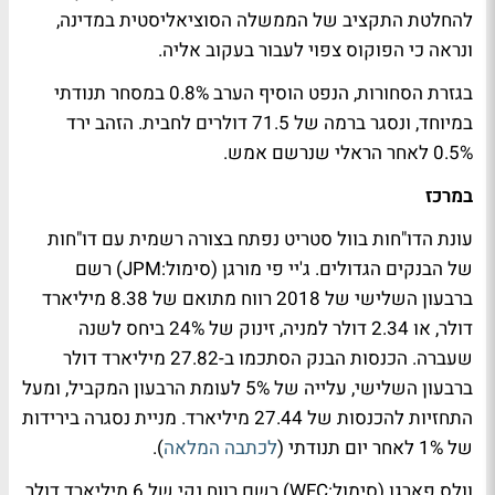
להחלטת התקציב של הממשלה הסוציאליסטית במדינה,
ונראה כי הפוקוס צפוי לעבור בעקוב אליה.
בגזרת הסחורות, הנפט הוסיף הערב 0.8% במסחר תנודתי
במיוחד, ונסגר ברמה של 71.5 דולרים לחבית. הזהב ירד
0.5% לאחר הראלי שנרשם אמש.
במרכז
עונת הדו"חות בוול סטריט נפתח בצורה רשמית עם דו"חות
של הבנקים הגדולים. ג'יי פי מורגן (סימול:JPM) רשם
ברבעון השלישי של 2018 רווח מתואם של 8.38 מיליארד
דולר, או 2.34 דולר למניה, זינוק של 24% ביחס לשנה
שעברה. הכנסות הבנק הסתכמו ב-27.82 מיליארד דולר
ברבעון השלישי, עלייה של 5% לעומת הרבעון המקביל, ומעל
התחזיות להכנסות של 27.44 מיליארד. מניית נסגרה בירידות
של 1% לאחר יום תנודתי (
לכתבה המלאה
).
וולס פארגו (סימול:WFC) רשם רווח נקי של 6 מיליארד דולר,