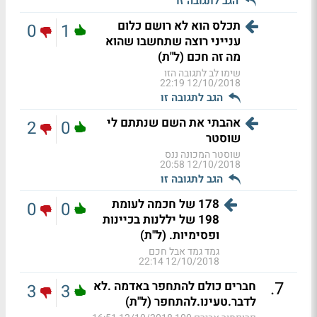
הגב לתגובה זו
תכלס הוא לא רושם כלום
0
1
ענייני רוצה שתחשבו שהוא
מה זה חכם (ל"ת)
שימו לב לתגובה הזו
12/10/2018 22:19
הגב לתגובה זו
אהבתי את השם שנתתם לי
2
0
שוסטר
שוסטר המכונה ננס
12/10/2018 20:58
הגב לתגובה זו
178 של חכמה לעומת
0
0
198 של יללנות בכיינות
ופסימיות. (ל"ת)
גמד גמד אבל חכם
12/10/2018 22:14
.
7
חברים כולם להתחפר באדמה .לא
3
3
לדבר.טעינו.להתחפר (ל"ת)