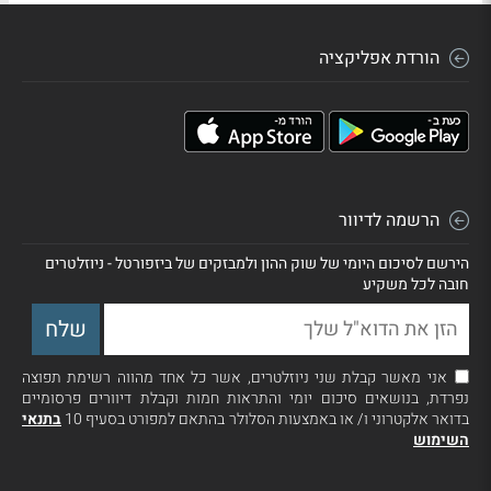
הורדת אפליקציה
הרשמה לדיוור
הירשם לסיכום היומי של שוק ההון ולמבזקים של ביזפורטל - ניוזלטרים
חובה לכל משקיע
אני מאשר קבלת שני ניוזלטרים, אשר כל אחד מהווה רשימת תפוצה
נפרדת, בנושאים סיכום יומי והתראות חמות וקבלת דיוורים פרסומיים
בדואר אלקטרוני ו/ או באמצעות הסלולר בהתאם למפורט בסעיף 10
בתנאי
השימוש