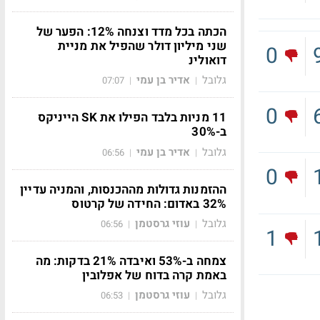
הכתה בכל מדד וצנחה 12%: הפער של
שני מיליון דולר שהפיל את מניית
0
דואולינ
גלובל
אדיר בן עמי
07:07
|
|
0
11 מניות בלבד הפילו את SK הייניקס
ב-30%
גלובל
אדיר בן עמי
06:56
|
|
0
ההזמנות גדולות מההכנסות, והמניה עדיין
32% באדום: החידה של קרטוס
גלובל
עוזי גרסטמן
06:56
|
|
1
צמחה ב-53% ואיבדה 21% בדקות: מה
באמת קרה בדוח של אפלובין
גלובל
עוזי גרסטמן
06:53
|
|