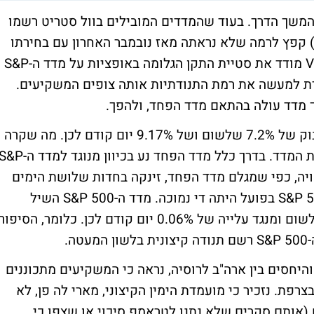
משך הדרך. בעוד שהמדדים המובילים בוול סטריט רשמו
תמול ירידות של עד 0.5%, מדד הפחד (VIX) קפץ לרמה שלא נראתה מאז נובמבר האחרון עם בחירתו
של דונלד טראמפ לנשיאות ארה"ב. מדד ה-VIX מודד את סטיית התקן הגלומה באופציות על מדד ה-S&P
ן מודדת למעשה את רמת התנודתיות אותה צופים המשקיעים.
ך מדד עולה בהתאם מדד הפחד, ולהפך.
מדד הפחד זינוק אתמול ב-4.6%, בהמשך לזינוק של 7.2% שלשום ושל 9.17% יום קודם לכן. מה שקרה
השבוע מאתגר את גבולות הגזרה המגדירות את המדד. בדרך כלל מדד הפחד נע בכיוון מנוגד למדד 
הצפויה, כפי שמגלם מדד הפחד, זינקה בחדות שלושת הימים
האחרונים למרות שהתנודתיות של מדד ה-S&P 500 בפועל היתה די נמוכה. מדד ה-S&P 500 השיל
אתמול 0.38%, בהמשך לירידה של 0.14% שלשום ומנגד עלייה של 0.06% יום קודם לכן. כלומר, הסיפור
.
יחסים בין ארה"ב לרוסיה, נראה כי המשקיעים מתכוננים
 בצרפת. נזכיר כי מועמדת הימין הקיצוני, מארי לה פן, לא
(אותם סקרים שלא נתנו לטראמפ סיכוי או שצפו כי