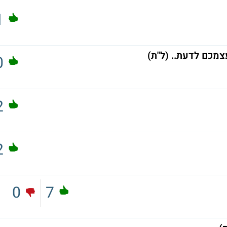
1
מכם לדעת.. (ל"ת)
0
2
2
0
7