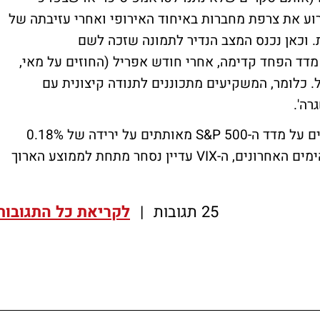
רוע את צרפת מחברות באיחוד האירופי ואחרי עזיבתה של
. וכאן נכנס המצב הנדיר לתמונה שזכה לשם
 החוזים על מדד הפחד קדימה, אחרי חודש אפריל (החוזים על מאי,
ל. כלומר, המשקיעים מתכוננים לתנודה קיצונית עם
רה'.
בשעה זו מדד הפחד קופץ ב-1% בעוד שהחוזים על מדד ה-S&P 500 מאותתים על ירידה של 0.18%
בלבד. צריך לציין כי למרות הזינוק בשלושת הימים האחרונים, ה-VIX עדיין נסחר מתחת לממוצע הארוך
25 תגובות
|
לקריאת כל התגובות