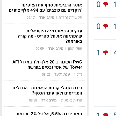
0
אתגר הרביעיות סחף את הצופים:
"רוקדים עם כוכבים" עם 494 אלף צופים
תקשורת ומדיה
מירב ארד
09:17
|
|
0
ענקית הגיאותרמיה הישראלית
שהפתיעה את וול סטריט - מה קורה
באורמת?
שוק ההון
מירב ארד
09:09
|
|
1
PwC תשכור כ-20 אלף מ"ר במגדל AFI
Tower של אפי נכסים בוורשה
נדל"ן
ענת גלעד
08:52
|
|
דירוג מנהלי קרנות הנאמנות - הגדולים,
המגייסים ולאן עובר הכסף?
קרנות נאמנות
מירב ארד
08:38
|
|
1
תאת יורדת 5.5%, אל על 2%; אורמת