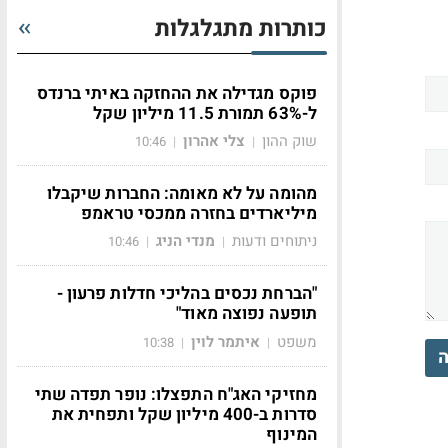
כותרות מתגלגלות
פוקס מגדילה את ההחזקה באיתי ברנדס
ל-63% תמורת 11.5 מיליון שקל
שוק ההון
צלי אהרון
10:46
|
|
מהומה על לא מאומה: החברות שיקבלו
מיליארדים בחזרה ממכסי טראמפ
ניתוחים ודעות
מנדי הניג
10:46
|
|
"הברחת נכסים בהליכי חדלות פרעון -
תופעה נפוצה מאוד"
משפט
איתמר לוין
10:38
|
|
ה
מחזיקי האג"ח התפצלו: נופר תפדה שתי
סדרות ב-400 מיליון שקל ותפחית את
המינוף