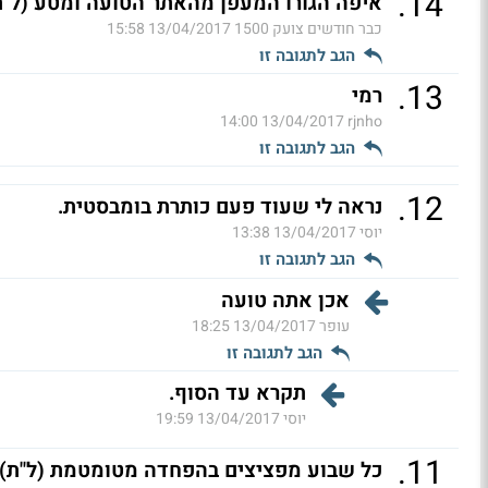
.
14
איפה הגורו המעפן מהאתר הטועה ומטע (ל"ת
כבר חודשים צועק 1500
13/04/2017 15:58
הגב לתגובה זו
.
13
רמי
13/04/2017 14:00
rjnho
הגב לתגובה זו
.
12
נראה לי שעוד פעם כותרת בומבסטית.
יוסי
13/04/2017 13:38
הגב לתגובה זו
אכן אתה טועה
עופר
13/04/2017 18:25
הגב לתגובה זו
תקרא עד הסוף.
יוסי
13/04/2017 19:59
.
11
כל שבוע מפציצים בהפחדה מטומטמת (ל"ת)