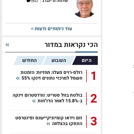
|
שלמה גרינברג
(62)
עוד ניתוחים ודעות
הכי נקראות במדור
היום
השבוע
החודש
ה-S&P
1
רולס-רויס מעלה תחזיות: הזמנות
חשמל למרכזי נתונים זינקו 55%
2
בולטת בוול סטריט: נורדסטרום זינקה
ב-15.8% לאחר הדו"חות
3
זום וידאו קומיוניקיישנס ופינטרסט
הונפקו בהצלחה