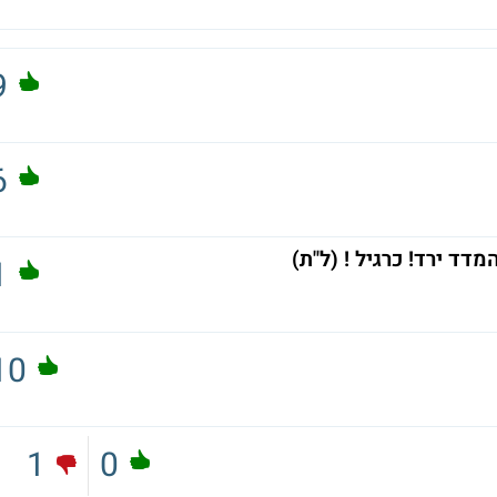
9
6
ד ירד! כרגיל ! (ל"ת)
1
10
1
0