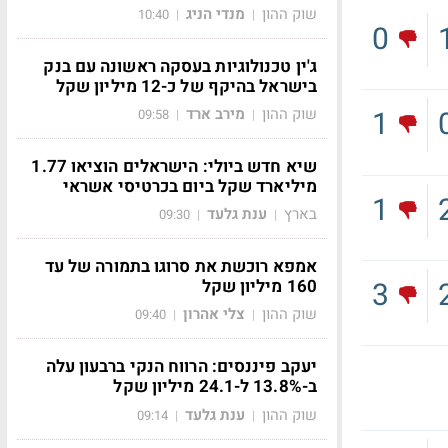
שוק ההון
מנדי הניג
10:40
|
|
0
ג'ין טכנולוגיות בעסקה ראשונה עם בנק
בישראל בהיקף של כ-12 מיליון שקל
שוק ההון
מירב ארד
1
09:58
|
|
שיא חדש ביולי: הישראלים הוציאו 1.77
מיליארד שקל ביום בכרטיסי אשראי
1
בארץ
ענת גלעד
09:30
|
|
אמפא רוכשת את סרוגו בתמורה של עד
3
160 מיליון שקל
שוק ההון
צלי אהרון
09:40
|
|
יעקב פיננסים: הרווח הנקי ברבעון עלה
ב-13.8% ל-24.1 מיליון שקל
שוק ההון
ענת גלעד
09:14
|
|