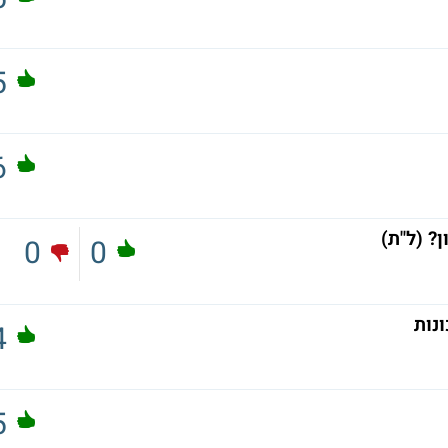
5
6
? (ל"ת)
0
0
נות
4
5