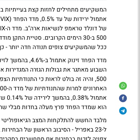
המשקיעים מתחילים לחזות קצת בעייתיות בה
א
500 ב-30 הימים הקרובים. סטיית התק
ככל שהמשקיעים צופים תנודה חדה יותר - כ
500, והיה זה בולט לראות כי התנודתיות 
הוא שמדד הפחד פרץ מעלה בחדות מבלי שה-S&P 500 רשם תנודה קיצונית בלשון המעטה
מלבד החשש להתלקחות המצב הגיאופוליטי וה
ל-23 באפריל - הסיבוב הראשון של הבחירות
צפויה לזכות בבחירות אם מתחשבים בסקרים 