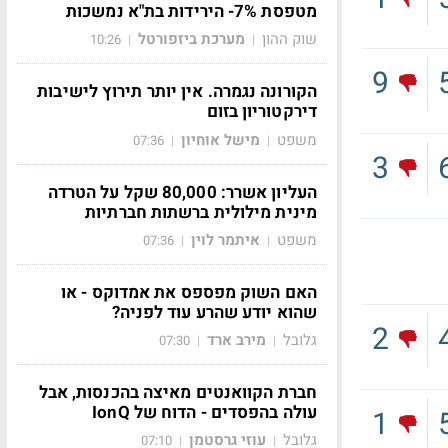
מטפסת 7%- הירידות בת"א נמשכות
שוק ההון
מערכת ביזפורטל
10:26
|
|
9
הקורונה נגמרה. אין יותר תירוץ לישיבות
דירקטוריון בזום
משפט
מישל אוחיון
07:36
|
|
3
העליון אשרר: 80,000 שקל על הטרדה
מינית מילולית ברשתות חברתיות
משפט
איתמר לוין
07:36
|
|
האם השוק מפספס את אמדוקס - או
שהוא יודע שהרע עוד לפניה?
2
גלובל
מירב ארד
07:30
|
|
חברת הקוואנטים מאיצה בהכנסות, אבל
עולה בהפסדים - הדוח של IonQ
1
גלובל
עוזי גרסטמן
07:10
|
|