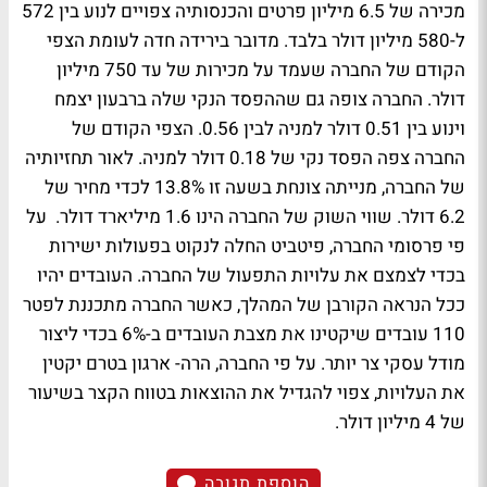
מכירה של 6.5 מיליון פרטים והכנסותיה צפויים לנוע בין 572
ל-580 מיליון דולר בלבד. מדובר בירידה חדה לעומת הצפי
הקודם של החברה שעמד על מכירות של עד 750 מיליון
דולר. החברה צופה גם שההפסד הנקי שלה ברבעון יצמח
וינוע בין 0.51 דולר למניה לבין 0.56. הצפי הקודם של
החברה צפה הפסד נקי של 0.18 דולר למניה. לאור תחזיותיה
של החברה, מנייתה צונחת בשעה זו 13.8% לכדי מחיר של
6.2 דולר. שווי השוק של החברה הינו 1.6 מיליארד דולר. על
פי פרסומי החברה, פיטביט החלה לנקוט בפעולות ישירות
בכדי לצמצם את עלויות התפעול של החברה. העובדים יהיו
ככל הנראה הקורבן של המהלך, כאשר החברה מתכננת לפטר
110 עובדים שיקטינו את מצבת העובדים ב-6% בכדי ליצור
מודל עסקי צר יותר. על פי החברה, הרה- ארגון בטרם יקטין
את העלויות, צפוי להגדיל את ההוצאות בטווח הקצר בשיעור
של 4 מיליון דולר.
הוספת תגובה