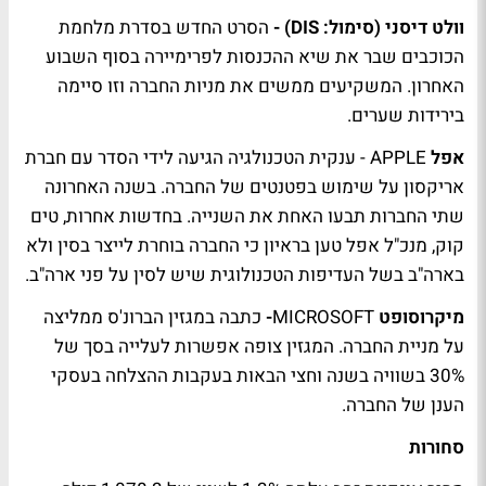
וולט דיסני (סימול: DIS) -
הסרט החדש בסדרת מלחמת
הכוכבים שבר את שיא ההכנסות לפרימיירה בסוף השבוע
האחרון. המשקיעים ממשים את מניות החברה וזו סיימה
בירידות שערים.
אפל
APPLE - ענקית הטכנולגיה הגיעה לידי הסדר עם חברת
אריקסון על שימוש בפטנטים של החברה. בשנה האחרונה
שתי החברות תבעו האחת את השנייה. בחדשות אחרות, טים
קוק, מנכ"ל אפל טען בראיון כי החברה בוחרת לייצר בסין ולא
בארה"ב בשל העדיפות הטכנולוגית שיש לסין על פני ארה"ב.
מיקרוסופט
MICROSOFT
-
כתבה במגזין הברונ'ס ממליצה
על מניית החברה. המגזין צופה אפשרות לעלייה בסך של
30% בשוויה בשנה וחצי הבאות בעקבות ההצלחה בעסקי
הענן של החברה.
סחורות