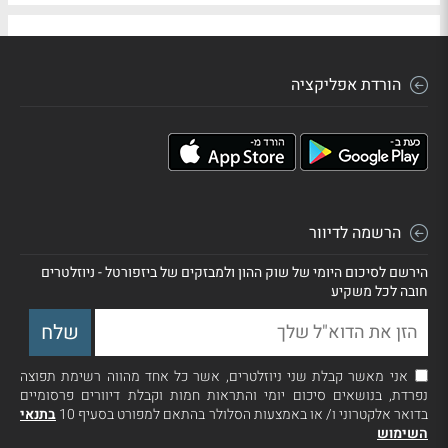
הורדת אפליקציה
הרשמה לדיוור
הירשם לסיכום היומי של שוק ההון ולמבזקים של ביזפורטל - ניוזלטרים
חובה לכל משקיע
אני מאשר קבלת שני ניוזלטרים, אשר כל אחד מהווה רשימת תפוצה
נפרדת, בנושאים סיכום יומי והתראות חמות וקבלת דיוורים פרסומיים
בדואר אלקטרוני ו/ או באמצעות הסלולר בהתאם למפורט בסעיף 10
בתנאי
השימוש