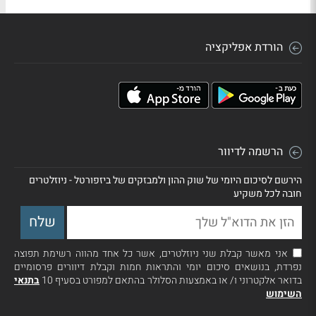
הורדת אפליקציה
הרשמה לדיוור
הירשם לסיכום היומי של שוק ההון ולמבזקים של ביזפורטל - ניוזלטרים
חובה לכל משקיע
אני מאשר קבלת שני ניוזלטרים, אשר כל אחד מהווה רשימת תפוצה
נפרדת, בנושאים סיכום יומי והתראות חמות וקבלת דיוורים פרסומיים
בדואר אלקטרוני ו/ או באמצעות הסלולר בהתאם למפורט בסעיף 10
בתנאי
השימוש