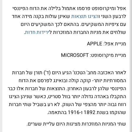
אפל ומיקרוסופט פרסמו אתמול בלילה את הדוח הפיננסי
לרבעון השני ו
הציגו תוצאות
שאינן עולות בקנה מידה אחד
עם ציפיות המשקיעים. בהתאם לכך המשקיעים היום
שולחים את מניות החברות המוזכרות ל
ירידות חדות
.
מניית אפל: APPLE
מניית מיקרוסופט: MICROSOFT
לאחר האכזבה מחב' הטכנו' הגיע היום (ד') תורן של חברות
המסורתיות יותר- קוקה קולה ובואינג לפרסם את הדוח
הפיננסי שלהן לרבעון האחרון. התוצאות של חברות אלו כבר
התקבלו באהדה גדולה יותר בוול סטריט, כאשר שניהן הציגו
רווח גבוה יותר מהצפי של השוק. לא רע בשביל שתי חברות
שהוקמו בשנת 1892 ו-1916 בהתאמה.
שתי המניות המוזכרות מציגות היום עליית שערים.