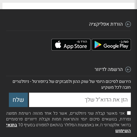
הורדת אפליקציה
הרשמה לדיוור
הירשם לסיכום היומי של שוק ההון ולמבזקים של ביזפורטל - ניוזלטרים
חובה לכל משקיע
אני מאשר קבלת שני ניוזלטרים, אשר כל אחד מהווה רשימת תפוצה
נפרדת, בנושאים סיכום יומי והתראות חמות וקבלת דיוורים פרסומיים
בדואר אלקטרוני ו/ או באמצעות הסלולר בהתאם למפורט בסעיף 10
בתנאי
השימוש