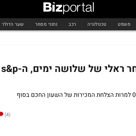
משפט
טכנולוגיה
רכב
נתוני מסחר
שער הדולר
יום אדום בוול סטריט: לאחר ראלי של שלושה ימים, ה-s&p
נטפליקס זינקה 4.4%, מניית אפל ירדה 0.3% למרות הצלחת המכירות של השעון החכם בסוף
(4)