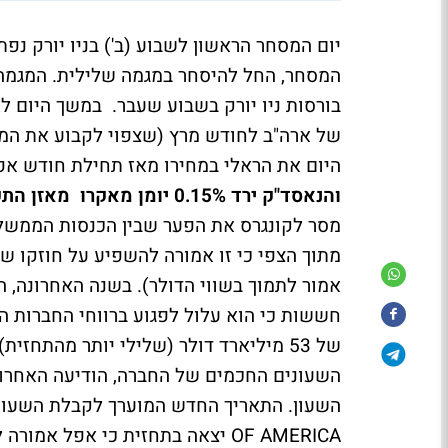
יום המסחר הראשון לשבוע (ב') בניו יורק נ
המסחר, החל להיסחר במגמה שלילית. המגמה 
בורסות ניו יורק בשבוע שעבר. במשך היום 
של ארה"ב לחודש מרץ (שצפוי לקבוע את המש
היום את הראלי במחירו מאז תחילת חודש אפ
והנאסד"ק ירד 0.15% יומן מאקרו מאזן התקציב הפדרלי -
מסר לקונגרס את הפער שבין הכנסות הממשל
מתוך הצפי כי זו אמורה להשפיע על חוזקו ש
חששות כי הוא עלול לפגוע ברווחי החברות הב
של 53 מיליארד דולר (שלילי יותר מהתחזית).
השעונים החכמים של החברה, הודיעה האחרונה
OF AMERICA יצאה בתחזית כי אפל אמורה להוציא למשלוח כמיליון שעונים.