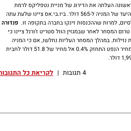
ה. הראשונה העלתה את הדירוג של מניית נטפליקס לרמת
"רכוש" מ"ניטרלי" ובתוך כך העלתה את מחיר היעד של המניה ל-565 דולר. ביו.בי.אס ציינו שלעת עתה
פנדורה
רה עולה 4.5% בשלב טרום המסחר לאחר שבמגזין הוול סטריט ז'ורנל ציינו כי
Spoti נמצאים בבעיות נזילות. במהלך המסחר העליות נחלשו, אם כי המניה
מחיר הנפט התחזק 0.4% אל מחיר של 51.8 דולר לחבית
4 תגובות
|
לקריאת כל התגובות