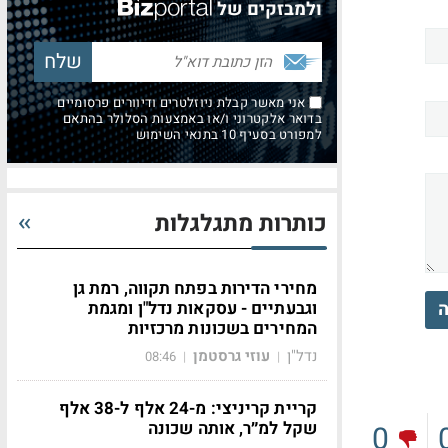
ולמבזקים של
אני מאשר קבלת ניוזלטרים ודיוורים פרסומיים
בדואר אלקטרוני ו/או באמצעות הסלולר בהתאם
למפורט בסעיף 10 בתנאי השימוש
כותרות מתגלגלות
מחירי הדירות בפתח תקווה, רמת גן
ה
וגבעתיים - עסקאות נדל"ן ומגמת
המחירים בשכונות מרכזיות
נדל"ן
עוזי גרסטמן
08:46
|
|
קריית קריניצי: מ-24 אלף ל-38 אלף
שקל למ״ר, אותה שכונה
0