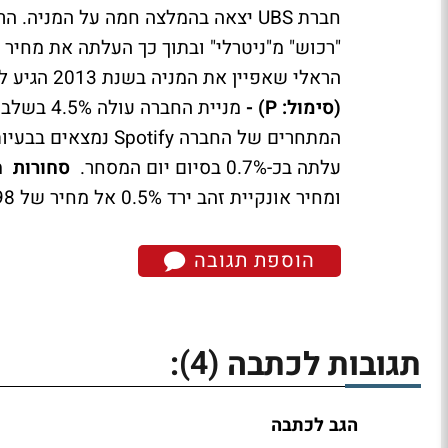
חברת UBS יצאה בהמלצה חמה על המני
הראלי שאפיין את המניה בשנת 2013 הגיע לסיום, למרות שההכנסות זינקו בחברה בתקופה זו.
(סימול: P) -
מניית החב
המתחרים של החברה fy
עלתה בכ-0.7% בסיום יום המסחר.
סחורות
ומחיר אונקיית זהב ירד 0.5% אל מחיר של 1,998 דולר.
הוספת תגובה
(4)
תגובות לכתבה
:
הגב לכתבה