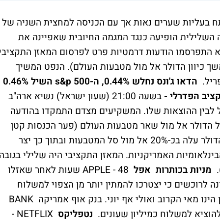
פתח בעליות שערים נאות אך עם הכניסה למחצית השניה של
השלילית הופיעה כנגד המגמה החיובית שאפיינה את
לא התפרסמו הודעות דרמטיות פרט לפרסום המאזן התקציבי
ך כיוון הדולר אל מול מטבעות העולם). הנפט המשיך
ריל.
הדאו ג'ונס נחלש 0.44%, ה-s&p 500 השיל 0.46%
בשעה 21:00 (שעון ישראל) נשיא ארה"ב
 לבין ההוצאות שלו. המשקיעים מצדם התמקדו בהודעה
ל הדולר אל מול שאר מטבעות העולם (פער הכנסות קטן
אמור לתמוך בשווי הדולר). בשנה האחרונה, הדולר עלה בכ-20% אל מול סל המטבעות ובתוך כך יצר
ינלאומיות האמריקניות. המאזן התקציבי היה שלילי בגובה
מניות בכותרות אפל
APPLE - 48 שעות לאחר שאזלו
 לרוכשים כי יצטרכו להמתין יותר מן הצפוי למשלוח
השעון. התאריך החדש המוערך לקבלת השעון הינו מאי הקרוב ואולי אף יוני. בנק אוף אמריקה BANK
נטפליקס
NETFLIX -