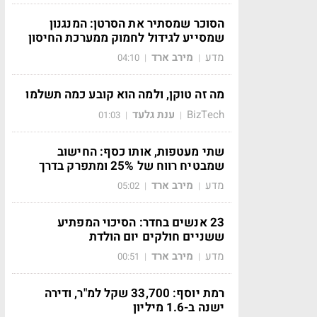
הסוכר שמסתיר את הסרטן: המנגנון
שמסייע לגידול לחמוק ממערכת החיסון
מדע
מירב ארד
04:10
|
|
מה זה טוקן, ולמה הוא קובע כמה תשלמו
BizTech
ענת גלעד
01:03
|
|
שתי מעטפות, אותו כסף: החישוב
שמבטיח רווח של 25% ומתפרק בדרך
מדע
מירב ארד
05:02
|
|
23 אנשים בחדר: הסיכוי המפתיע
ששניים חולקים יום הולדת
מדע
מירב ארד
00:51
|
|
רמת יוסף: 33,700 שקל למ"ר, ודירה
ישנה ב-1.6 מיליון