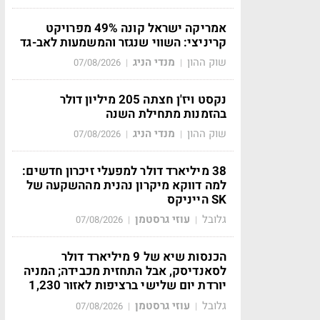
אמריקה ישראל קונה 49% מפרויקט
קריניצי: השווי שנגזר והמשמעות לאב-גד
שוק ההון
מנדי הניג
07/08/2026
|
|
נקסט ויז'ן חצתה 205 מיליון דולר
בהזמנות מתחילת השנה
שוק ההון
מנדי הניג
07/08/2026
|
|
38 מיליארד דולר למפעלי זיכרון חדשים:
למה דווקא מיקרון נהנית מההשקעה של
SK הייניקס
גלובל
עוזי גרסטמן
07/08/2026
|
|
הכנסות שיא של 9 מיליארד דולר
לסאנדיסק, אבל התחזית מכבידה; המניה
יורדת יום שלישי ברציפות לאזור 1,230
גלובל
עוזי גרסטמן
07/08/2026
|
|