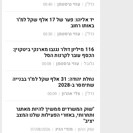
נדל"ן
עוזי גרסטמן
00:40
|
|
יד אליהו: פער של 17 אלף שקל למ"ר
באותו רחוב
נדל"ן
עוזי גרסטמן
00:30
|
|
116 מיליון דולר נגנבו מארנקי ביטקוין:
הכסף עובר לקרנות הסל
גלובל
עוזי גרסטמן
00:08
|
|
נחלת יהודה: 31 אלף שקל למ"ר בבנייה
שתימסר ב-2028
נדל"ן
צלי אהרון
00:09
|
|
"שוק המשרדים ממשיך להיות מאתגר
ותחרותי, באזורי הפעילות שלנו המצב
יציב"
שוק ההון
מנדי הניג
07/08/2026
|
|