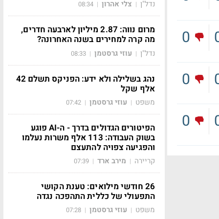
נדל"ן
צלי אהרון
08:34
|
|
מרום נווה: 2.87 מיליון לארבעה חדרים,
0
מה קרה למחירים בשנה האחרונה?
נדל"ן
עוזי גרסטמן
08:33
|
|
0
נהג בשלילה ולא ידע: הפניקס תשלם 42
אלף שקל
משפט
עוזי גרסטמן
07:42
|
|
0
הפיטורים הגדולים בדרך - ה-AI פוגע
בשוק העבודה: 113 אלף משרות נעלמו
והפגיעה צפויה להתעצם
קריירה
מירב ארד
07:39
|
|
26 חודשי מילואים: טענת הקושי
התפעולי של כללית התהפכה נגדה
משפט
עוזי גרסטמן
07:28
|
|