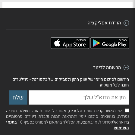
הורדת אפליקציה
הרשמה לדיוור
הירשם לסיכום היומי של שוק ההון ולמבזקים של ביזפורטל - ניוזלטרים
חובה לכל משקיע
אני מאשר קבלת שני ניוזלטרים, אשר כל אחד מהווה רשימת תפוצה
נפרדת, בנושאים סיכום יומי והתראות חמות וקבלת דיוורים פרסומיים
בדואר אלקטרוני ו/ או באמצעות הסלולר בהתאם למפורט בסעיף 10
בתנאי
השימוש