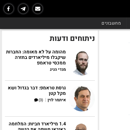
מחשבונים
ניתוחים ודעות
מהומה על לא מאומה: החברות
שיקבלו מיליארדים בחזרה
ממכסי טראמפ
מנדי הניג
גרסת טראמפ: דבר בגדול ושא
מקל קטן
|
איתמר לוין
(3)
1.4 מיליארד חביות: המלחמה
באיראן חשפה את הנשק