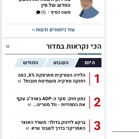
החדש של סין
|
משה כסיף
(5)
עוד ניתוחים ודעות
הכי נקראות במדור
היום
השבוע
החודש
1
הלירה הטורקית מתרסקת 6%, כמה
רחוקה טורקיה משמיטת חובות?
2
נתון חזק: סקר ה-ADP בארה"ב עקף
את התחזיות - וול סטריט...
3
ברקע לזינוק בדולר: משרד האוצר
האמריקני בדרך לשבור שיא