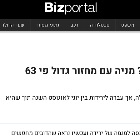
משפט
טכנולוגיה
רכב
נתוני מסחר
שער הדולר
הדובים מצאו קורבן חדש? מניה עם מחזור גדול פי 63
אט מעלה, אך עברה לירידות בין יוני לאוגוסט השנה תוך שהיא
ן נשיונל גיימינג (סימול: PENN) נכנסה למגמה של ירידה ועכשיו נראה שהדובים מחפשים