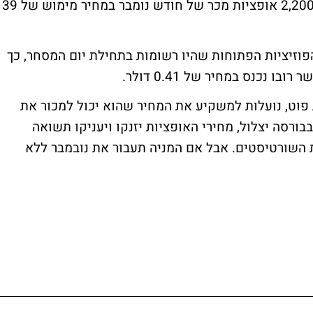
להוריד עוד יותר, לאחר שנרשמה רכישה של 2,200 אופציות מכר של חודש נומבר במחיר מימוש של 39
אדיר שמהווה פי 63 מסך כל הפוזיציות הפתוחות שהיו רשומות בתחילת יום המסחר, כך
 נכנס במחיר של 0.41 דולר.
 פוט, נועלות למשקיע את המחיר שהוא יכול למכור את
ורסה יצלול, מחירי האופציות יזנקו ויעניקו תשואה
 השורטיסטים. אבל אם המניה תעבור את נובמבר ללא