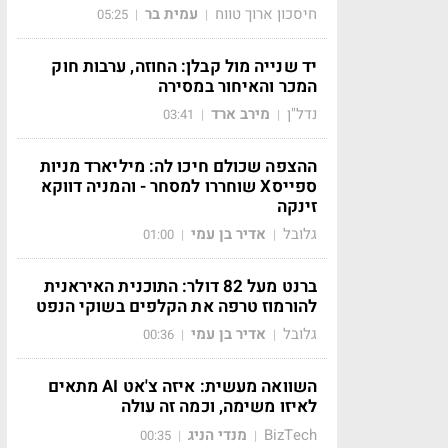
חיסכון ארוך טווח
עמית בר
05:25
|
|
יד שנייה מול קבלן: החוזה, ערבות חוק
המכר והאיחור במסירה
נדל"ן
מירב ארד
03:41
|
|
ההצפה שכולם חיכו לה: מיליארד מניות
ספייסX שוחררו למסחר - והמניה דווקא
זינקה
גלובל
אדיר בן עמי
01:00
|
|
ברנט מעל 82 דולר: התוכנית האיראנית
להורמוז טרפה את הקלפים בשוקי הנפט
גלובל
אדיר בן עמי
00:36
|
|
השוואה מעשית: איזה צ'אט AI מתאים
לאיזו משימה, וכמה זה עולה
BizTech
מנדי הניג
00:35
|
|