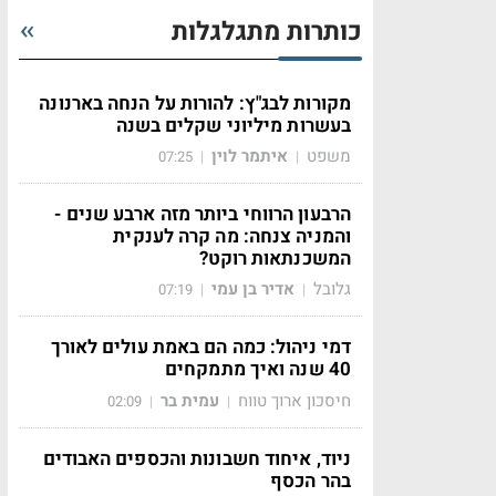
כותרות מתגלגלות
מקורות לבג"ץ: להורות על הנחה בארנונה
בעשרות מיליוני שקלים בשנה
משפט
איתמר לוין
07:25
|
|
הרבעון הרווחי ביותר מזה ארבע שנים -
והמניה צנחה: מה קרה לענקית
המשכנתאות רוקט?
גלובל
אדיר בן עמי
07:19
|
|
דמי ניהול: כמה הם באמת עולים לאורך
40 שנה ואיך מתמקחים
חיסכון ארוך טווח
עמית בר
02:09
|
|
ניוד, איחוד חשבונות והכספים האבודים
בהר הכסף