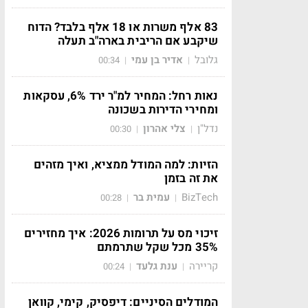
83 אלף משרות או 18 אלף בלבד? הדוח
שיקבע אם הריבית בארה"ב תעלה
גלובל
אדיר בן עמי
00:34
|
|
נאות רחל: המחיר למ"ר ירד 6%, עסקאות
ומחירי הדירות בשכונה
נדל"ן
צלי אהרון
00:30
|
|
הזיות: למה המודל ממציא, ואיך מזהים
את זה בזמן
BizTech
עמית בר
00:28
|
|
זיכוי מס על תרומות 2026: איך מחזירים
35% מכל שקל שתרמתם
קריירה
ענת גלעד
00:24
|
|
המודלים הסיניים: דיפסיק, קימי, קוואן