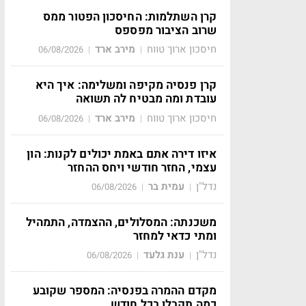
קרן השתלמות: החיסכון הפטור ממס
שרוב הציבור מפספס
חיסכון ארוך טווח
מירב ארד
06/08/2026
|
|
קרן פנסיה מקיפה ומשלימה: איך היא
עובדת ומה מבטיח לה תשואה
חיסכון ארוך טווח
מירב ארד
06/08/2026
|
|
איזו דירה אתם באמת יכולים לקנות: הון
עצמי, החזר חודשי ויחס ההחזר
נדל"ן
עמית בר
06/08/2026
|
|
משכנתה: המסלולים, ההצמדה, התמהיל
ומתי כדאי למחזר
נדל"ן
ענת גלעד
06/08/2026
|
|
מקדם ההמרה בפנסיה: המספר שקובע
כמה תקבלו בכל חודש