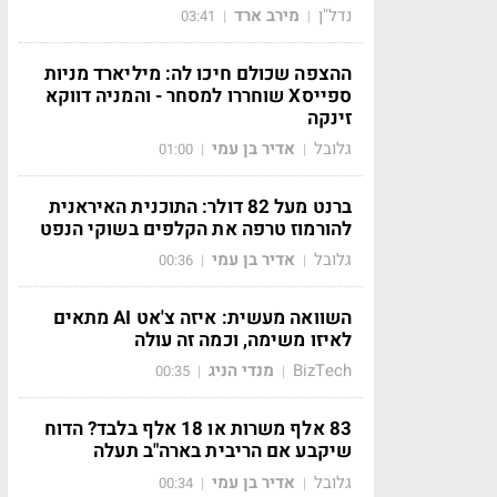
נדל"ן
מירב ארד
03:41
|
|
ההצפה שכולם חיכו לה: מיליארד מניות
ספייסX שוחררו למסחר - והמניה דווקא
זינקה
גלובל
אדיר בן עמי
01:00
|
|
ברנט מעל 82 דולר: התוכנית האיראנית
להורמוז טרפה את הקלפים בשוקי הנפט
גלובל
אדיר בן עמי
00:36
|
|
השוואה מעשית: איזה צ'אט AI מתאים
לאיזו משימה, וכמה זה עולה
BizTech
מנדי הניג
00:35
|
|
83 אלף משרות או 18 אלף בלבד? הדוח
שיקבע אם הריבית בארה"ב תעלה
גלובל
אדיר בן עמי
00:34
|
|