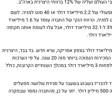
12 ברווחי היצרנית בארה"ב.
במהלך הרבעון יצרנית המכוניות רשמה רווח תפעולי של 2.2 מיליארד דולר או 40 סנט למניה. לשם
השוואה, תחזית האנליסטים עמדה על 30 סנט למניה. הרווח הנקי של החברה עומד על 1.6 מיליארד
דולר. הכנסות יצרנית המכוניות ירדו אמנם ב-3% ל-32.1 מיליארד דולר, אבל עלו לעומת אותה תקופה
הלך הרבעון השלישי, פורד הרוויחה כ-2.3 מיליארד דולר בצפון אמריקה, שיא חדש. בד בבד, היצרנית
הפסידה באירופה 468 מיליון דולר, עקב רמת המכירות הנמוכה ביותר מזה 20 שנה. על פי הערכות
החברה, קיים צפי להפסד בשוק האירופי של לפחות 3 מיליארד דולר במהלך השנתיים הקרובות, כולל
ד להכריז בשבוע בשעבר על סגירת שלושה מפעלים
בישבשת על מנת לצמצם את העלויות שלה בכ-500 מיליון דולר. יתר על כן, מהחברה נמסר שבמקרה