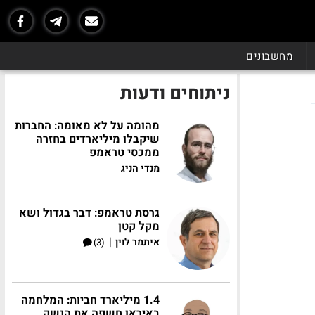
מחשבונים
ניתוחים ודעות
מהומה על לא מאומה: החברות
שיקבלו מיליארדים בחזרה
ממכסי טראמפ
מנדי הניג
גרסת טראמפ: דבר בגדול ושא
מקל קטן
|
איתמר לוין
(3)
1.4 מיליארד חביות: המלחמה
באיראן חשפה את הנשק