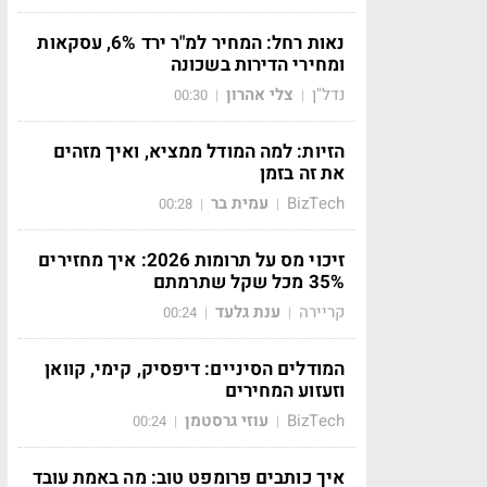
נאות רחל: המחיר למ"ר ירד 6%, עסקאות
ומחירי הדירות בשכונה
נדל"ן
צלי אהרון
00:30
|
|
הזיות: למה המודל ממציא, ואיך מזהים
את זה בזמן
BizTech
עמית בר
00:28
|
|
זיכוי מס על תרומות 2026: איך מחזירים
35% מכל שקל שתרמתם
קריירה
ענת גלעד
00:24
|
|
המודלים הסיניים: דיפסיק, קימי, קוואן
וזעזוע המחירים
BizTech
עוזי גרסטמן
00:24
|
|
איך כותבים פרומפט טוב: מה באמת עובד