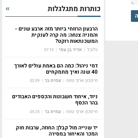
כותרות מתגלגלות
ה
הרבעון הרווחי ביותר מזה ארבע שנים -
והמניה צנחה: מה קרה לענקית
המשכנתאות רוקט?
גלובל
אדיר בן עמי
07:19
|
|
דמי ניהול: כמה הם באמת עולים לאורך
40 שנה ואיך מתמקחים
חיסכון ארוך טווח
עמית בר
02:09
|
|
ניוד, איחוד חשבונות והכספים האבודים
בהר הכסף
חיסכון ארוך טווח
עמית בר
05:25
|
|
יד שנייה מול קבלן: החוזה, ערבות חוק
המכר והאיחור במסירה