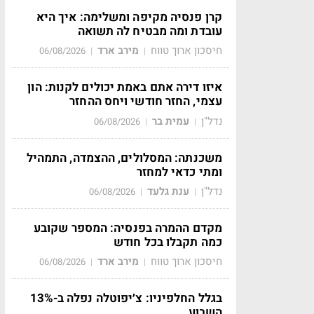
קרן פנסיה מקיפה ומשלימה: איך היא
עובדת ומה מבטיח לה תשואה
חיסכון ארוך טווח
מירב ארד
06/08/2026
|
|
איזו דירה אתם באמת יכולים לקנות: הון
עצמי, החזר חודשי ויחס ההחזר
נדל"ן
עמית בר
06/08/2026
|
|
משכנתה: המסלולים, ההצמדה, התמהיל
ומתי כדאי למחזר
נדל"ן
ענת גלעד
06/08/2026
|
|
מקדם ההמרה בפנסיה: המספר שקובע
כמה תקבלו בכל חודש
חיסכון ארוך טווח
מירב ארד
06/08/2026
|
|
בגלל החלפיניו: צ׳יפוטלה נפלה ב-13%
השבוע