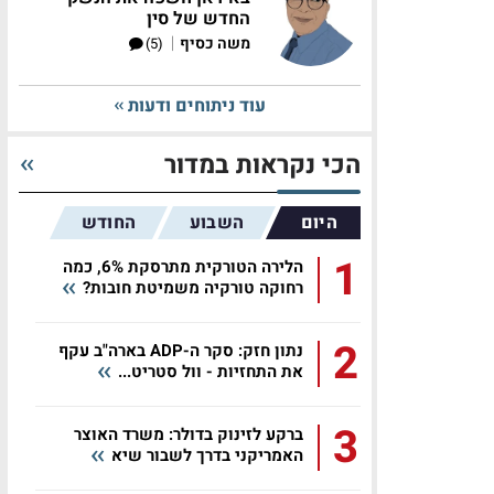
החדש של סין
|
משה כסיף
(5)
עוד ניתוחים ודעות
הכי נקראות במדור
היום
השבוע
החודש
1
הלירה הטורקית מתרסקת 6%, כמה
רחוקה טורקיה משמיטת חובות?
2
נתון חזק: סקר ה-ADP בארה"ב עקף
את התחזיות - וול סטריט...
3
ברקע לזינוק בדולר: משרד האוצר
האמריקני בדרך לשבור שיא