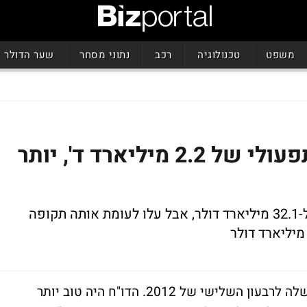
משפט
טכנולוגיה
רכב
נתוני מסחר
שער הדולר
פורד רשמה ברבעון רווח תפעולי של 2.2 מיליארד ד', יותר
הכנסות יצרנית המכוניות ירדו אמנם ב-3% ל-32.1 מיליארד דולר, אבל עלו לעומת אותה תקופה
פורד (סימול: F) פרסמה היום (ג') את הדו"ח שלה לרבעון השלישי של 2012. הדו"ח היה טוב יותר