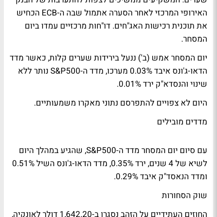
האירופי המרכזי לאחר הסערה אתמול שבה ה-ECB הכחיש
את תוכנית רכישות האג"חים. דו"חות מרכזיים עמדו ביום
המסחר.
יום המסחר אמש (ב') ננעל בירידות שערים קלות, כאשר מדד
הדאו-ג'ונס איבד 0.03% מערכו, מדד ה-S&P500 נותר ללא
שינוי והנסדא"ק ירד 0.01%.
היום לא צפויים להתפרסם נתוני מאקרו משמעותיים.
מדדים מובילים
עם סיום יום המסחר מדד ה-S&P500, שהגיע במהלך היום
לשיא של 4 שנים, ירד 0.35%, מדד הדאו-ג'ונס השיל 0.51%
ומדד הנאסד"ק איבד 0.29%.
שוק הסחורות
החוזים העתידיים על הזהב נסגרו ב-1,642.20 דולר לאונקיה,