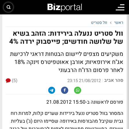
ראשי
וול סטריט
וול סטריט ננעלה בירידות: הזהב בשיא
של שלושה חודשים; פייסבוק ירדה 4%
משקיעים מצפים ליישום הבטחות דראגי לרכישת
אג"ח אירופאיות; אורבן אאוטפיטרס זינקה 18%
לאחר פרסום הדו"ח הרבעוני
סהר אביב
(5)
|
21/08/2012 23:15
פורסם לראשונה ב-15:50 21.08.2012
המסחר בוול סטריט ננעל בירידות שערים קלות, למרות רוח
גבית שקיבל מהבורסות באירופה שסיימו היום (ג') בעליות
שערים. המשקיעים ממשיכים לצפות להתערבות של הבנק