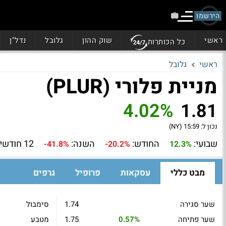
הירשמו
ראשי
שוק ההון
גלובל
נדל"ן
כל הכותרות
ראשי
גלובל
מניית פלורי (PLUR)
4.02%
1.81
נכון ל:
15:59 (NY)
שבועי:
החודש:
השנה:
12 חודשים:
-41.8%
-20.2%
12.3%
מבט כללי
עסקאות
פרופיל
גרפים
שער סגירה
1.74
סימבול
שער פתיחה
0.57%
1.75
מטבע