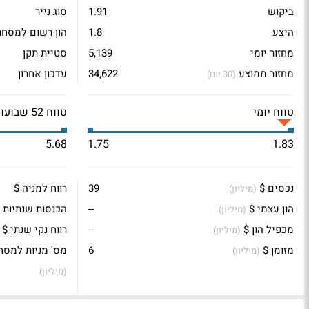
ביקוש
1.91
סוג נייר
היצע
1.8
הון רשום למסחר
מחזור יומי
5,139
סטיית תקן
מחזור ממוצע
34,622
עדכון אחרון
(30 יום)
טווח יומי
טווח 52 שבועות
5.68
1.75
1.83
נכסים $
39
רווח למניה $
(מיליון)
הון עצמי $
--
הכנסות שנתיות 
(מיליון)
מכפיל הון $
--
רווח נקי שנתי $
(מיליון)
מזומן $
6
מס' מניות למסח
(מיליון)
(מיליון)