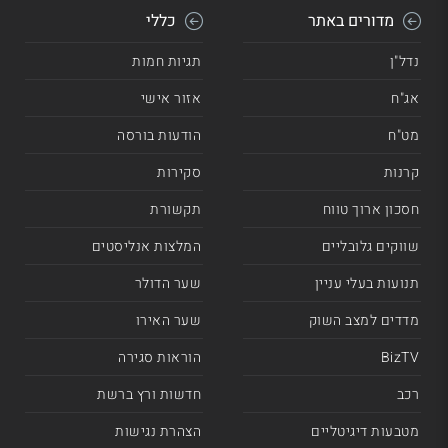
מדורים באתר
כללי
נדל"ן
תגיות חמות
אג"ח
אזור אישי
מט"ח
הודעות בורסה
קרנות
סקירות
חסכון ארוך טווח
תקשורת
שווקים גלובליים
המלצות אנליסטים
תנועות בעלי עניין
שער הדולר
מדדים למצב השוק
שער האירו
BizTV
הוראות סגירה
רכב
חדשות ורץ ברשת
מטבעות דיגיטליים
הצהרת נגישות