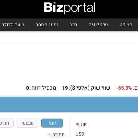
משפט
טכנולוגיה
רכב
נתוני מסחר
שער הדולר
שווי שוק (אלפי $):
מכפיל רווח:
0
19
-65.3%
יומי
שבועי
חודש
PLUR
USD
תמורה:
--