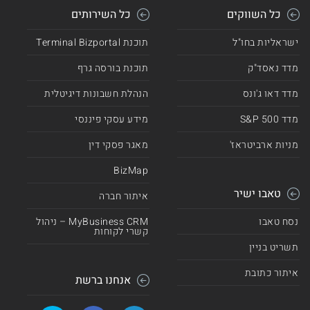
כל השווקים
כל השירותים
ישראליות בחו"ל
תוכנת Terminal Bizportal
מדד נאסד"ק
תוכנת בורסה גרף
מדד דאו ג'ונס
הנהלת חשבונות דיגיטלית
מדד 500 S&P
מידע עסקי פיננסי
מניות ארביטראז'
מאגר פסקי דין
BizMap
טאבו ישיר
איתור חברה
נסח טאבו
MyBusiness CRM – ניהול
קשרי לקוחות
תשריט בניין
איתור כתובת
אנחנו ברשת