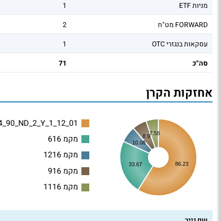
מניות ETF
1
FORWARD מט"ח
2
עסקאות בנגזרי OTC
1
סה"כ
71
אחזקות הקרן
4_90_ND_2_Y_1_12_01
7.58
8.9
מקמ 616
10.08
מקמ 1216
86.23
33.67
מקמ 916
מקמ 1116
שם נייר