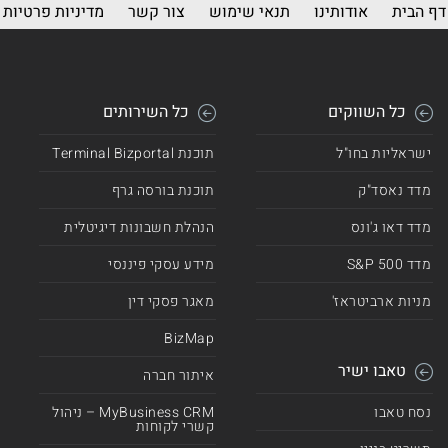
דף הבית
אודותינו
תנאי שימוש
צור קשר
מדיניות פרטיות
0.22
5,350
2.42
0.93
4,950
2.24
0.61
4,230
1.92
כל השווקים
כל השירותים
4.85
5,000,000
1.25
ישראליות בחו"ל
תוכנת Terminal Bizportal
0.03
2,600
1.18
מדד נאסד"ק
תוכנת בורסה גרף
0.03
2,500
1.13
מדד דאו ג'ונס
הנהלת חשבונות דיגיטלית
0.22
2,463
1.12
מדד 500 S&P
מידע עסקי פיננסי
3.76
3,475,509
0.97
מניות ארביטראז'
מאגר פסקי דין
0.22
2,146
0.97
BizMap
טאבו ישיר
3.24
3,000,000
0.83
איתור חברה
0.02
1,737
0.79
נסח טאבו
MyBusiness CRM – ניהול
קשרי לקוחות