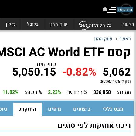
הירשמו
ראשי
שוק ההון
גלובל
נדל"ן
כל הכותרות
ראשי
שוק ההון
קסם MSCI AC World ETF מנוטרלת דולר
שווי יחידה
5,050.15
-0.82%
5,062
נכון ל: 06/08/2026
תמורה:
336,858
% החודש:
2.23%
% השנה:
11.82%
מבט כללי
ביצועים
גרפים
החזקות
גיוס
ריכוז אחזקות לפי סוגים