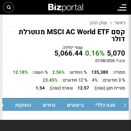
ראשי
שוק ההון
קסם MSCI AC World ETF מנוטרלת
דולר
שווי יחידה
5,066.44
0.16%
5,070
נכון ל: 07/08/2026
תמורה:
135,380
% החודש:
2.56%
% השנה:
12.18%
% 3 חודשים:
4%
% 12 חודשים:
23.45%
סטיית תקן (שנה):
12.57
שארפ (שנה):
1.54
מבט כללי
ביצועים
גרפים
החזקות
גי