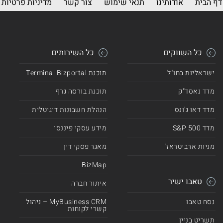
דף הבית
אודותינו
תנאי שימוש
צור קשר
מדיניות פרטיות
כל השווקים
כל השירותים
ישראליות בחו"ל
תוכנת Terminal Bizportal
מדד נאסד"ק
תוכנת בורסה גרף
מדד דאו ג'ונס
הנהלת חשבונות דיגיטלית
מדד 500 S&P
מידע עסקי פיננסי
מניות ארביטראז'
מאגר פסקי דין
BizMap
טאבו ישיר
איתור חברה
נסח טאבו
MyBusiness CRM – ניהול
קשרי לקוחות
תשריט בניין