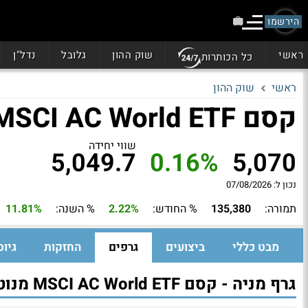
הירשמו
ראשי
שוק ההון
גלובל
נדל"ן
כל הכותרות
ראשי
שוק ההון
קסם MSCI AC World ETF מנוטרלת דולר
שווי יחידה
5,049.7
0.16%
5,070
נכון ל: 07/08/2026
תמורה:
135,380
% החודש:
2.22%
% השנה:
11.81%
מבט כללי
ביצועים
גרפים
החזקות
גיוס
גרף מניה - קסם MSCI AC World ETF מנוטרלת דולר