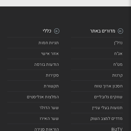
מדורים באתר
כללי
נדל"ן
תגיות חמות
אג"ח
אזור אישי
מט"ח
הודעות בורסה
קרנות
סקירות
חסכון ארוך טווח
תקשורת
שווקים גלובליים
המלצות אנליסטים
תנועות בעלי עניין
שער הדולר
מדדים למצב השוק
שער האירו
BizTV
הוראות סגירה