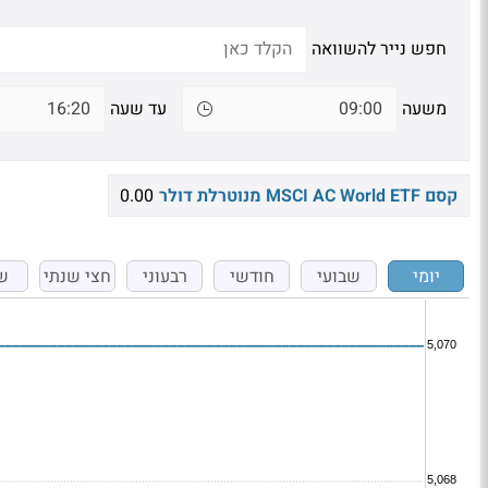
חפש נייר להשוואה
משעה
עד שעה
קסם MSCI AC World ETF מנוטרלת דולר
0.00
יומי
שבועי
חודשי
רבעוני
חצי שנתי
ש