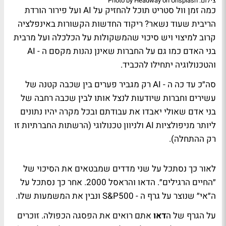
צילום: Photo by Headway on Unsplash
כמה זמן וול סטריט תוכל להחזיק על
AI
ועל פירור הורדת
הריבית שעוד נשאר? ריקוד החדשות הקשורות באינפלציה
קרוב למיצוי ויש סיכוי שהמשקולות על הכלכלה ועל מרבית
בני האדם כמו גם על החברות שאינן נהנות מקסם ה -
AI
והטכנולוגיה יתחילו להכביד.
סה״כ עד כה ה -
AI
רק מגביר פערים בין שכבה קטנה של
עשירים וחברות שיודעות לנצל אותו לבין שכבה רחבה של
בני אדם שאולי יאבדו את עבודתם ובכל מקרה יהיו נתונים
ליותר מניפולציות
AI
ולניוון טכנולוגי (הרשתות החברתיות זו
רק ההתחלה).
לאור כך נסתכל על שני מדדים שמבטאים את הסיכוי של
״החיים הרגילים״. הדאו והראסל 2000. אחר כך נסתכל על
ה״אי״ שנוצר על גרף ה -
S&P500
ונבין את המשמעות שלו.
על הגרף של ה
דאו
אתם רואים את הפסגה הכפולה. זוכרים