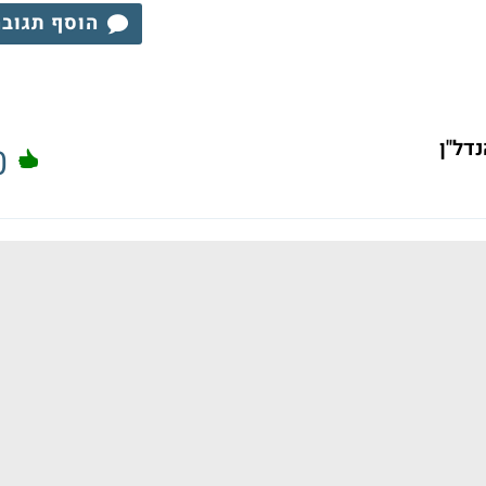
הוסף תגוב
נדל"ן
0