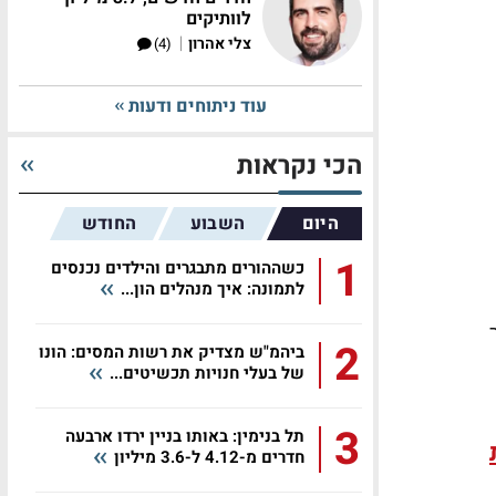
לוותיקים
|
צלי אהרון
(4)
עוד ניתוחים ודעות
הכי נקראות
היום
השבוע
החודש
1
כשההורים מתבגרים והילדים נכנסים
לתמונה: איך מנהלים הון...
2
ביהמ"ש מצדיק את רשות המסים: הונו
של בעלי חנויות תכשיטים...
3
תל בנימין: באותו בניין ירדו ארבעה
חדרים מ-4.12 ל-3.6 מיליון