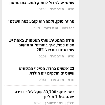
שמסייע לגידול לחמוק ממערכת החיסון
מדע
מירב ארד
04:10
|
|
מה זה טוקן, ולמה הוא קובע כמה תשלמו
BizTech
ענת גלעד
01:03
|
|
חידה מתמטית: שתי מעטפות, באחת יש
סכום כפול, איך בוחרים? והחישוב
שמבטיח רווח של 25%
מדע
מירב ארד
05:02
|
|
23 אנשים בחדר: הסיכוי המפתיע
ששניים חולקים יום הולדת
מדע
מירב ארד
00:51
|
|
רמת יוסף: 33,700 שקל למ"ר, ודירה
ישנה ב-1.6 מיליון
נדל"ן
עוזי גרסטמן
00:40
|
|