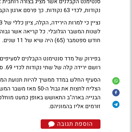
סנטימנט הקבלנים אשר מציג בצורה רוחבית 
נקודות, לכדי 63 נקודות. כך פרסם ארגון הקבלני הלאומי בארה"ב (NAHB) מוקדם יותר היום.
חודש ספטמבר (65) היה שיא של 11 שנים.
בפירוק של מדד סנטימנט הקבלנים לסעיפים, 
רושם ירידה קלה של שתי נקודות לכדי 69. סעיף הצפי העתידי למכירות עולה לכדי 72 נקודות.
הצליח לחצות את גבול 
הבנייה בארה"ב התאושש באופן כמעט מוחלט מ
זורמים אליו בהמוניהם.
הוספת תגובה