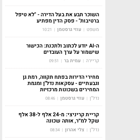
השוכר תבע את בעל הדירה - "לא טיפל
ברטיבות" - פסק הדין מפתיע
משפט
עוזי גרסטמן
10:21
|
|
ה-AI יודע לכתוב ולתכנת: הכישור
שישמור על ערך העובדים
קריירה
עמית בר
09:51
|
|
מחירי הדירות בפתח תקווה, רמת גן
וגבעתיים - עסקאות נדל"ן ומגמת
המחירים בשכונות מרכזיות
נדל"ן
עוזי גרסטמן
08:46
|
|
קריית קריניצי: מ-24 אלף ל-38 אלף
שקל למ״ר, אותה שכונה
נדל"ן
צלי אהרון
08:34
|
|