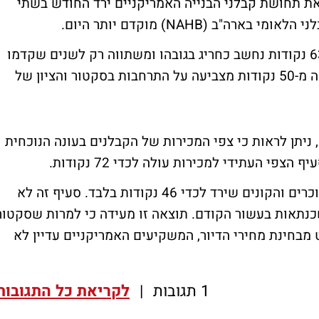
את תחושת קבלני הבנייה האמריקניים ירד החודש בשתי
נציין כי למרות הירידה, הקלה, ציון כללי של 63 נקודות נחשב כחריג בגובהו ומשתווה רק לשנים שקדמו
לשנות המשבר הגלובלי. כל קריאה אשר גבוהה מ-50 נקודות מצביעה על התרחבות בסקטור והציון של
ניתן לראות כי צפי המכירות של הקבלנים בעונה הנוכחית
הסעיף החלש במדד ממשיך להיות תנועת המוכרים והקונים שירד לכדי 46 נקודות בלבד. סעיף זה לא
ה-50 מאז משבר המשכנתאות בעשור הקודם. תוצאה זו מעידה כי למרות שסקטור
בחינת מחירי הדיור, המשקיעים האמריקניים עדיין לא
1 תגובות
|
לקריאת כל התגובות