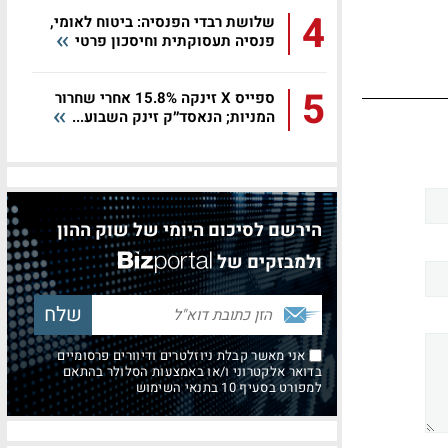
4
שלושת רבדי הפנסיה: ביטוח לאומי,
פנסיה תעסוקתית וחיסכון פרטי
5
ספייס X זינקה 15.8% אחרי שחרור
המניות; הנאסד״ק זינק השבוע...
הירשם לסיכום היומי של שוק ההון
ולמבזקים של
אני מאשר קבלת ניוזלטרים ודיוורים פרסומיים
בדואר אלקטרוני ו/או באמצעות הסלולר בהתאם
למפורט בסעיף 10 בתנאי השימוש