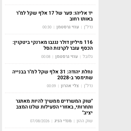
יד אליהו: פער של 17 אלף שקל למ"ר
באותו רחוב
נדל"ן
עוזי גרסטמן
00:30
|
|
116 מיליון דולר נגנבו מארנקי ביטקוין:
הכסף עובר לקרנות הסל
גלובל
עוזי גרסטמן
00:08
|
|
נחלת יהודה: 31 אלף שקל למ"ר בבנייה
שתימסר ב-2028
נדל"ן
צלי אהרון
00:09
|
|
"שוק המשרדים ממשיך להיות מאתגר
ותחרותי, באזורי הפעילות שלנו המצב
יציב"
שוק ההון
מנדי הניג
07/08/2026
|
|