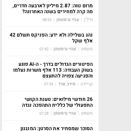
מרום נווה: 2.87 מיליון לארבעה חדרים,
מה קרה למחירים בשנה האחרונה?
נדל"ן
עוזי גרסטמן
08:33
|
|
נהג בשלילה ולא ידע: הפניקס תשלם 42
אלף שקל
משפט
עוזי גרסטמן
07:42
|
|
הפיטורים הגדולים בדרך - ה-AI פוגע
בשוק העבודה: 113 אלף משרות נעלמו
והפגיעה צפויה להתעצם
קריירה
מירב ארד
07:39
|
|
26 חודשי מילואים: טענת הקושי
התפעולי של כללית התהפכה נגדה
משפט
עוזי גרסטמן
07:28
|
|
הסוכר שמסתיר את הסרטן: המנגנון