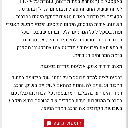
באקסטל ב' (הנסחרת במח"מ דומה) עומדת על 11.7%,
למרות ששתי החברות פעילות בתחום הנדל"ן במנהטן.
הפערים בין סדרות האג"ח נוגעים להיקף הייזום בחברות
השונות, איכות הנכסים, מיקום הנכסים, היבטי ממשל תאגידי
ועוד. בשקלול כל הגורמים הללו, ובהתחשב בכך שכל
החברות במדד חשופות לסיכונים דומים, אנו סבורים
שבמשוואת סיכון-סיכוי מדד זה אינו אטרקטיבי מספיק
ברמת המרווחים הנוכחית.
מאת: ידידיה אפק, אנליסט מדדים בפסגות
*הסימולציה למדד מבוססת על נתוני שוק הידועים במועד
ההכנה ועשויים להשתנות בהתאם לשינויים בשוק. הרכב
המדד הינו הערכה בלבד המתבססת על הכרות מוגבלת עם
החברות המוזכרות, ועדת המדדים של הבורסה בת"א תיקבע
בשבועות הקרובים את הרכב המדד הסופי.
הוספת תגובה