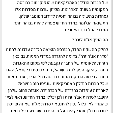
של חברות הנדל"ן האמריקאיות שהנפיקו חוב בבורסה
המקומית בשנים האחרונות. מכיוון שרבות מסדרות אלו
נסחרות בתשואה גבוהה יחסית לדירוג הפומבי שלהן,
התשואה הגלומה במדד החדש צפויה להיות גבוהה יותר
ממדדי התל בונד האחרים.
מה הופך אג"ח לזרה?
כחלק מהשקת המדד, הבורסה הוציאה הגדרה עדכנית למונח
"סדרת אג"ח זרה". בדומה להגדרה במדדי המניות, גם כאן
הזהות הלאומית של החברה נקבעת לפי מקום התאגדות
החברה, היקף הפעילות בישראל, היקף נכסים בישראל, האם
החברה ביצעה הנפקת מניות בבורסה בתל אביב, ועוד. מאחר
שכל חברות הנדל"ן האמריקאיות שגייסו חוב בישראל
לאחרונה עומדות בהגדרה של חברה זרה, אגרות החוב שלהן
יחשבו לסדרות אג"ח זרות ולכן יכללו במדד החדש. ראוי לציין
שהמדד לא יכלול, נכון להיום, אף סדרת אג"ח שאינה שייכת
לחברת נדל"ן אמריקאית. על פי הערכה שביצענו על בסיס