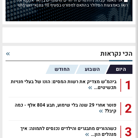
אני מאשר קבלת ניוזלטרים ודיוורים פרסומיים בדואר אלקטרוני
ו/או באמצעות הסלולר בהתאם למפורט בסעיף 10 בתנאי השימוש
הכי נקראות
היום
השבוע
החודש
1
ביהמ"ש מצדיק את רשות המסים: הונו של בעלי חנויות
תכשיטים...
2
פוטר אחרי 29 שנה בלי שימוע, תבע 804 אלף - כמה
קיבל?
3
כשההורים מתבגרים והילדים נכנסים לתמונה: איך
מנהלים הון...