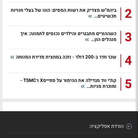
2
ביהמ"ש מצדיק את רשות המסים: הונו של בעלי חנויות
תכשיטים...
3
כשההורים מתבגרים והילדים נכנסים לתמונה: איך
מנהלים הון...
4
שכר חדר ב-200 דולר - וזכה במחצית מדירת המנוחה
5
קת׳י ווד מגדילה את ההימור על ספייסX ו־TSMC -
ומוכרת מניות...
הורדת אפליקציה