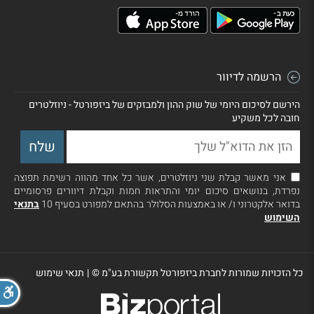
הרשמה לדיוור
הירשם לסיכום היומי של שוק ההון ולמבזקים של ביזפורטל - ניוזלטרים
חובה לכל משקיע
אני מאשר קבלת שני ניוזלטרים, אשר כל אחד מהווה רשימת תפוצה
נפרדת, בנושאים סיכום יומי והתראות חמות וקבלת דיוורים פרסומיים
בדואר אלקטרוני ו/ או באמצעות הסלולר בהתאם למפורט בסעיף 10
בתנאי
השימוש
כל הזכויות שמורות לחברת ביזפורטל תקשורת בע"מ ©
|
תנאי שימוש