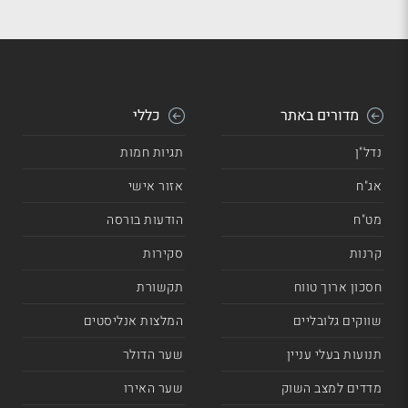
מדורים באתר
כללי
נדל"ן
תגיות חמות
אג"ח
אזור אישי
מט"ח
הודעות בורסה
קרנות
סקירות
חסכון ארוך טווח
תקשורת
שווקים גלובליים
המלצות אנליסטים
תנועות בעלי עניין
שער הדולר
מדדים למצב השוק
שער האירו