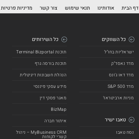
דף הבית
אודותינו
תנאי שימוש
צור קשר
מדיניות פרטיות
כל השווקים
כל השירותים
ישראליות בחו"ל
תוכנת Terminal Bizportal
מדד נאסד"ק
תוכנת בורסה גרף
מדד דאו ג'ונס
הנהלת חשבונות דיגיטלית
מדד 500 S&P
מידע עסקי פיננסי
מניות ארביטראז'
מאגר פסקי דין
BizMap
טאבו ישיר
איתור חברה
נסח טאבו
MyBusiness CRM – ניהול
קשרי לקוחות