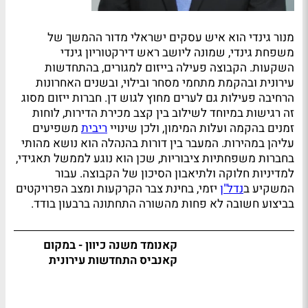
מנור גינדי הוא איש עסקים ישראלי מדור ההמשך של
משפחת גינדי, שמונה ליושב ראש דירקטוריון גינדי
השקעות. הקבוצה פעילה בייזום למגורים, בהתחדשות
עירונית ובהקמת מתחמי מסחר ובילוי, ובשנים האחרונות
הרחיבה פעילות גם לערים מחוץ לגוש דן. חברות ייזום מסוג
זה רגישות במיוחד לשילוב בין קצב מכירת הדירות, לוחות
זמנים בהקמה ועלות המימון, ולכן שינויי
ריבית
משפיעים
עליהן במהירות. המעבר בין דורות בהנהלה הוא נושא מהותי
בחברות משפחתיות ציבוריות, שכן הוא נוגע לממשל תאגידי,
למדיניות חלוקה ולתיאבון הסיכון של הקבוצה. עבור
המשקיע ב
נדל"ן
יזמי, בחינת צבר הקרקעות ומצב הפרויקטים
בביצוע חשובה לא פחות מהשורה התחתונה ברבעון בודד.
קאנומד משנה כיוון - במקום
קאנביס התחדשות עירונית