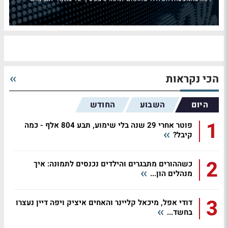
הכי נקראות
היום
השבוע
החודש
1
פוטר אחרי 29 שנה בלי שימוע, תבע 804 אלף - כמה
קיבל?
2
כשההורים מתבגרים והילדים נכנסים לתמונה: איך
מנהלים הון...
3
דודי אפל, מיכאל קליינר והאחים איציק ויפה דיין נעצרו
בחשד...