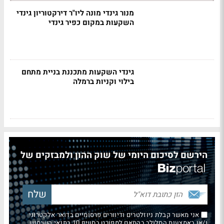
מנור גינדי מונה ליו"ר דירקטוריון גינדי
השקעות במקום כפיר גינדי
גינדי השקעות מתכננת בניית מתחם
בילוי וקניות ברמלה
הירשם לסיכום היומי של שוק ההון ולמבזקים של
אני מאשר קבלת ניוזלטרים ודיוורים פרסומיים בדואר אלקטרוני
ו/או באמצעות הסלולר בהתאם למפורט בסעיף 10 בתנאי השימוש