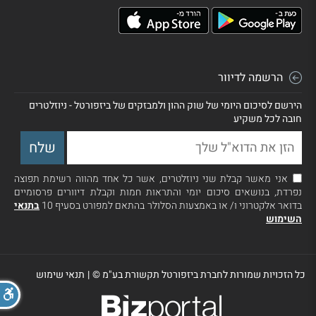
הרשמה לדיוור
הירשם לסיכום היומי של שוק ההון ולמבזקים של ביזפורטל - ניוזלטרים
חובה לכל משקיע
אני מאשר קבלת שני ניוזלטרים, אשר כל אחד מהווה רשימת תפוצה
נפרדת, בנושאים סיכום יומי והתראות חמות וקבלת דיוורים פרסומיים
בדואר אלקטרוני ו/ או באמצעות הסלולר בהתאם למפורט בסעיף 10
בתנאי
השימוש
כל הזכויות שמורות לחברת ביזפורטל תקשורת בע"מ ©
|
תנאי שימוש