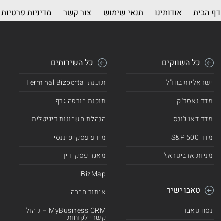
דף הבית
אודותינו
תנאי שימוש
צור קשר
מדיניות פרטיות
כל השווקים
כל השירותים
ישראליות בחו"ל
תוכנת Terminal Bizportal
מדד נאסד"ק
תוכנת בורסה גרף
מדד דאו ג'ונס
הנהלת חשבונות דיגיטלית
מדד 500 S&P
מידע עסקי פיננסי
מניות ארביטראז'
מאגר פסקי דין
BizMap
טאבו ישיר
איתור חברה
נסח טאבו
MyBusiness CRM – ניהול
קשרי לקוחות