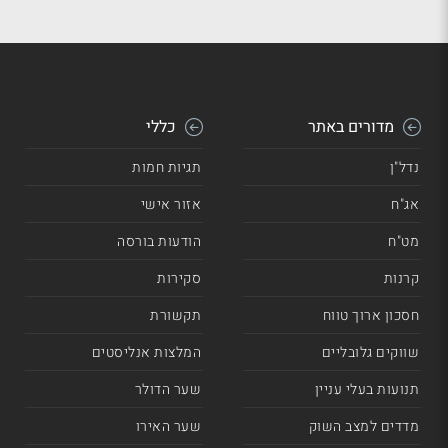
מדורים באתר
כללי
נדל"ן
תגיות חמות
אג"ח
אזור אישי
מט"ח
הודעות בורסה
קרנות
סקירות
חסכון ארוך טווח
תקשורת
שווקים גלובליים
המלצות אנליסטים
תנועות בעלי עניין
שער הדולר
מדדים למצב השוק
שער האירו