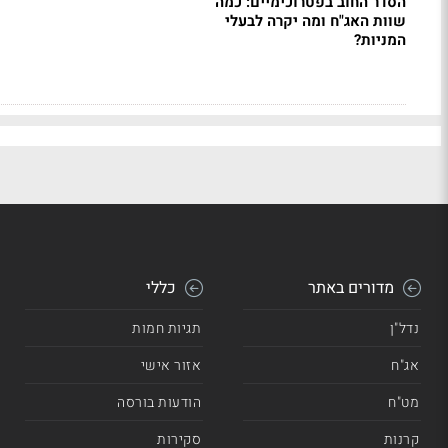
הסדר החוב בפטרוכימיים: כמה
שוות האג"ח ומה יקרה לבעלי
המניות?
מדורים באתר
כללי
נדל"ן
תגיות חמות
אג"ח
אזור אישי
מט"ח
הודעות בורסה
קרנות
סקירות