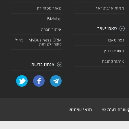
מניות ארביטראז'
מאגר פסקי דין
BizMap
טאבו ישיר
איתור חברה
נסח טאבו
MyBusiness CRM – ניהול
קשרי לקוחות
תשריט בניין
איתור כתובת
אנחנו ברשת
קשורת בע"מ ©
|
תנאי שימוש