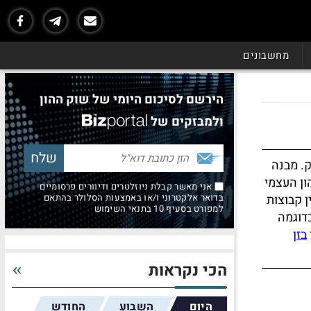
מחשבונים
הירשם לסיכום היומי של שוק ההון
ולמבזקים של
. מבנה
ון העצמי
אני מאשר קבלת ניוזלטרים ודיוורים פרסומיים
 קבוצות
בדואר אלקטרוני ו/או באמצעות הסלולר בהתאם
למפורט בסעיף 10 בתנאי השימוש
דוגמה
בזן
הכי נקראות
היום
השבוע
החודש