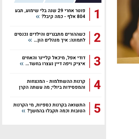
1
פוטר אחרי 29 שנה בלי שימוע, תבע
804 אלף - כמה קיבל?
2
כשההורים מתבגרים והילדים נכנסים
לתמונה: איך מנהלים הון...
3
דודי אפל, מיכאל קליינר והאחים
איציק ויפה דיין נעצרו בחשד...
4
קרנות ההשתלמות - המנצחות
והמפסידות ביולי; מה עשתה הקרן
שלכם?
5
התשואה בקרנות כספיות, מי הקרנות
הטובות וכמה תקבלו בהמשך?