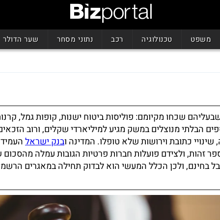
משפט
טכנולוגיה
רכב
נתוני מסחר
שער הדולר
עליהם שכחו מקיומם: פוליסות ביטוח ישנות, קופות גמל, קרנו
ים הבלתי מנוצלים במשק מגיע למיליארדי שקלים, ורוב הזכאים
 שינויי כתובת וירושות שלא טופלו. המדינה ו
בנק ישראל
העמידו 
ר זהות, ולצידם פועלות חברות פרטיות הגובות עמלה מהסכום 
בל בחינם, ולכן הכלל המעשי הוא לבדוק תחילה במאגרים הרשמיי