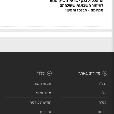
הר הכסף: בנק ישראל השיק מנוע
לאיתור חשבונות ששכחתם
מקיומם - תכנסו וחפשו
מדורים באתר
כללי
נדל"ן
תגיות חמות
אג"ח
אזור אישי
מט"ח
הודעות בורסה
קרנות
סקירות