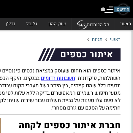
הירשמו
ראשי
שוק ההון
גלובל
נדל"ן
כל הכותרות
ראשי
תגיות
איתור כספים
איתור כספים הוא תחום שעוסק במציאת נכסים פיננסיים שב
השתלמות, פיקדונות ו
חשבונות רדומים
בבנקים. היקף הכספ
יודעים כלל שהם קיימים, בין היתר בשל מעברי מקום עבודה,
מנועי חיפוש רשמיים המאפשרים בדיקה ללא עלות לפי מספ
לא פעם עלו טענות על גביית תשלום עבור שירות שניתן לק
חתימה על הסכם עם גורם מסחרי.
חברת איתור כספים לקחה