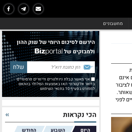
מחשבונים
הירשם לסיכום היומי של שוק ההון
ולמבזקים של
ת
 אינם
אני מאשר קבלת ניוזלטרים ודיוורים פרסומיים
לציבור
בדואר אלקטרוני ו/או באמצעות הסלולר בהתאם
למפורט בסעיף 10 בתנאי השימוש
שאותר.
ם לפני
הכי נקראות
היום
השבוע
החודש