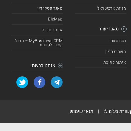
מניות ארביטראז'
מאגר פסקי דין
BizMap
טאבו ישיר
איתור חברה
נסח טאבו
MyBusiness CRM – ניהול
קשרי לקוחות
תשריט בניין
איתור כתובת
אנחנו ברשת
קשורת בע"מ ©
|
תנאי שימוש