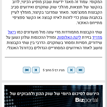
המקומי. עמוד זה מאגד ידיעות שבהן מופיע הכינוי, לרוב
בהקשר של תוצאות, מהלכי שוק שחקנים ואירועים סביב
הקבוצות ממנצ'סטר. מאחר שמדובר בקיצור, מומלץ לעיין
בכתבות עצמן כדי לזהות לאיזו קבוצה או הקשר ספציפי
מתייחס האזכור.
שתי הקבוצות מתמודדות מדי עונה מול מועדונים כמו
ריאל
מדריד
בזירת
ליגת האלופות
, ומודל ההכנסות שלהן נשען על
שידורים, חסויות ומסחר בשחקנים. הדרבי בין שתי הקבוצות
נחשב לאחד האירועים המסחריים הגדולים בכדורגל האנגלי.
מציג דף 5 מתוך 5
הירשם לסיכום היומי של שוק ההון ולמבזקים של