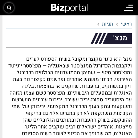
ראשי
תגיות
מנצ'
מנצ' הוא כינוי מקוצר ומקובל בשיח הספורט לערים
ולקבוצות הכדורגל ממנצ'סטר שבאנגליה — מנצ'סטר יונייטד
ומנצ'סטר סיטי — שתיהן מהמועדונים הבולטים בכדורגל
האירופי. הכינוי משמש אוהדים ופרשנים כקיצור נוח בעת
דיון במשחקים, בהעברות שחקנים או בתוצאות בליגה
האנגלית ובמפעלים היבשתיים. מנצ'סטר כשם עצמו מזוהה
עם היסטוריה ספורטיבית עשירה, יריבות עירונית מושרשת
והשקעות עתק בענף הכדורגל המקצועני. יריבותן של שתי
הקבוצות משתקפת לא רק במגרש אלא גם בהיקפי
ההשקעה, בשוק ההעברות ובמותגים הגלובליים שהן
מייצגות. אוהדים ישראלים רבים עוקבים אחר הליגה
האנגלית, מה שהופך את הכינוי לשגור בשיח הספורט