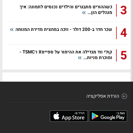
3
כשההורים מתבגרים והילדים נכנסים לתמונה: איך
מנהלים הון...
4
שכר חדר ב-200 דולר - וזכה במחצית מדירת המנוחה
5
קת׳י ווד מגדילה את ההימור על ספייסX ו־TSMC -
ומוכרת מניות...
הורדת אפליקציה