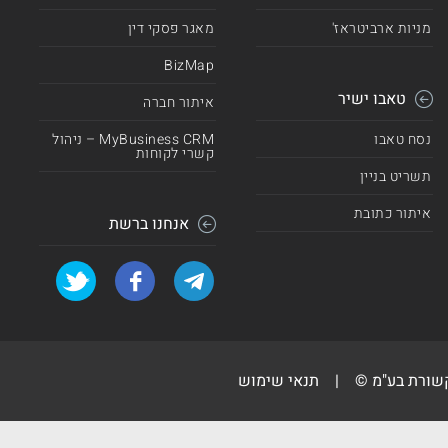
מניות ארביטראז'
מאגר פסקי דין
BizMap
טאבו ישיר
איתור חברה
נסח טאבו
MyBusiness CRM – ניהול
קשרי לקוחות
תשריט בניין
איתור כתובת
אנחנו ברשת
קשורת בע"מ ©
|
תנאי שימוש