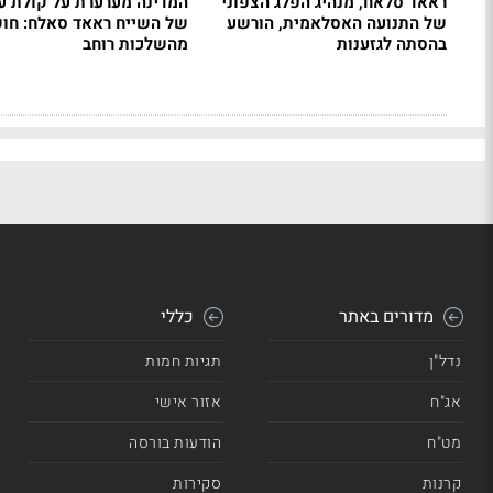
ראאד סלאח, מנהיג הפלג הצפוני
המדינה מערערת על קולת ע
של התנועה האסלאמית, הורשע
של השייח ראאד סאלח: חו
בהסתה לגזענות
מהשלכות רוחב
מדורים באתר
כללי
נדל"ן
תגיות חמות
אג"ח
אזור אישי
מט"ח
הודעות בורסה
קרנות
סקירות