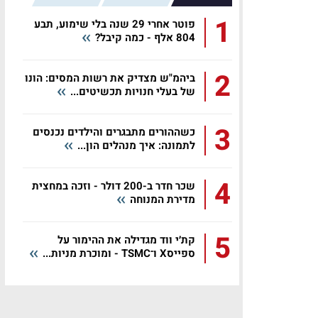
1
פוטר אחרי 29 שנה בלי שימוע, תבע
804 אלף - כמה קיבל?
2
ביהמ"ש מצדיק את רשות המסים: הונו
של בעלי חנויות תכשיטים...
3
כשההורים מתבגרים והילדים נכנסים
לתמונה: איך מנהלים הון...
4
שכר חדר ב-200 דולר - וזכה במחצית
מדירת המנוחה
5
קת׳י ווד מגדילה את ההימור על
ספייסX ו־TSMC - ומוכרת מניות...