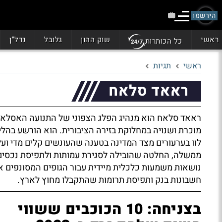
הירשמו
ראשי
שוק ההון
גלובל
נדל"ן
כל הכותרות
ראשי
תגיות
ראאד סלאח
ראאד סלאח הוא מנהיג הפלג הצפוני של התנועה האסלאמ
מוכרת ושנויה במחלוקת בזירה הציבורית. הוא הורשע בהליכי
לוו בערעורים מצד המדינה בטענה שהעונשים קלים מדי וע
ממשלה, החלטה שהובילה לסגירת עמותות ולתפיסת נכסים 
נושאות משמעות כלכלית מיידית עבור הגופים המסונפים 
חשבונות בנק ותפיסת תרומות שהתקבלו מחוץ לארץ.
בצניחה: 10 הכוכבים ששווי