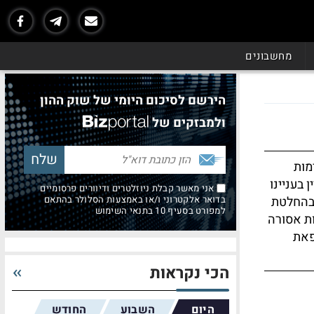
מחשבונים
הירשם לסיכום היומי של שוק ההון
ולמבזקים של
מות
 בעניינו
אני מאשר קבלת ניוזלטרים ודיוורים פרסומיים
 בהחלטת
בדואר אלקטרוני ו/או באמצעות הסלולר בהתאם
למפורט בסעיף 10 בתנאי השימוש
ת אסורה
פאת
הכי נקראות
היום
השבוע
החודש