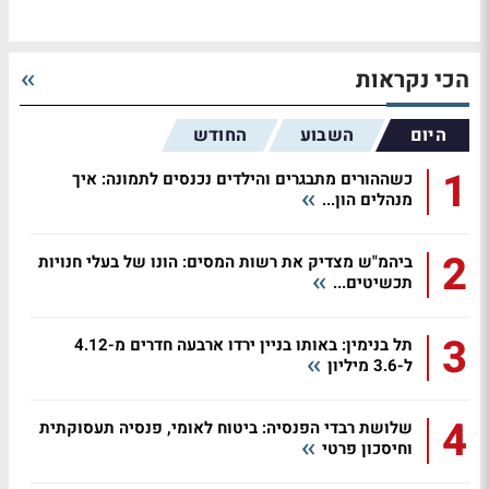
הכי נקראות
היום
השבוע
החודש
1
כשההורים מתבגרים והילדים נכנסים לתמונה: איך
מנהלים הון...
2
ביהמ"ש מצדיק את רשות המסים: הונו של בעלי חנויות
תכשיטים...
3
תל בנימין: באותו בניין ירדו ארבעה חדרים מ-4.12
ל-3.6 מיליון
4
שלושת רבדי הפנסיה: ביטוח לאומי, פנסיה תעסוקתית
וחיסכון פרטי