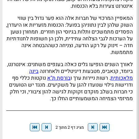
אינטרנט צעירות בלא הכנסות.
המאפיין המרכזי של חברות אלה הוא פער גדול בין שווי
השוק שלהן לבין נתוניהן בפועל: הכנסות מזעריות או היעדרן,
הפסדים מתמשכים ותלות בגיוסי הון חוזרים. תמחורן נשען
על הערכות לגבי הצלחה עתידית, ולכן הן חשופות לתנודתיות
חדה – זינוק על רקע הודעה, וצניחה כשההבטחה אינה
מתממשת.
לאורך השנים הופיעו גלים כאלה בענפים משתנים: אינטרנט,
ביומד, קנאביס, מטבעות דיגיטליים ולאחרונה
בינה
מלאכותית
. רשות ניירות ערך ו
בורסת ת"א
נוקטות כללי סף
ודרישות גילוי שנועדו להגן על משקיעים. מנגד יש הטוענים
כי חברות בשלב מוקדם זקוקות לגישה להון ציבורי, וכי חלק
ממיזמי הצמיחה המשמעותיים החלו כך.
מציג דף 2 מתוך 2