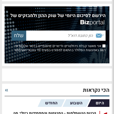
הירשם לסיכום היומי של שוק ההון ולמבזקים של
אני מאשר קבלת ניוזלטרים ודיוורים פרסומיים בדואר אלקטרוני
ו/או באמצעות הסלולר בהתאם למפורט בסעיף 10 בתנאי השימוש
הכי נקראות
היום
השבוע
החודש
קרנות ההשתלמות - המנצחות והמפסידות ביולי; מה