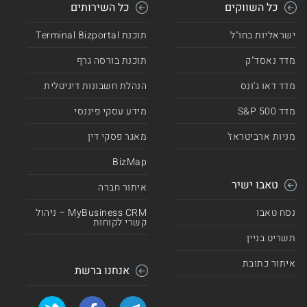
כל השווקים
כל השירותים
ישראליות בחו"ל
תוכנת Terminal Bizportal
מדד נאסד"ק
תוכנת בורסה גרף
מדד דאו ג'ונס
הנהלת חשבונות דיגיטלית
מדד 500 S&P
מידע עסקי פיננסי
מניות ארביטראז'
מאגר פסקי דין
BizMap
טאבו ישיר
איתור חברה
נסח טאבו
MyBusiness CRM – ניהול
קשרי לקוחות
תשריט בניין
איתור כתובת
אנחנו ברשת