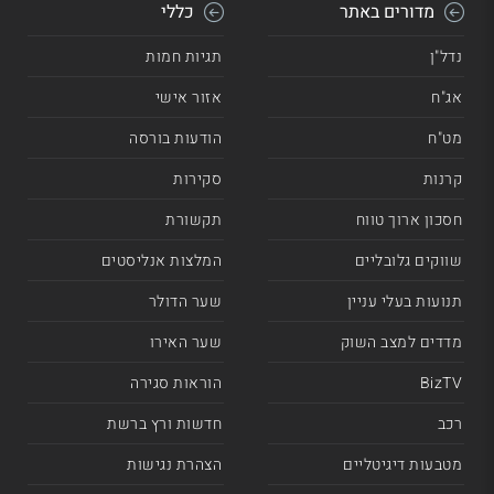
מדורים באתר
כללי
נדל"ן
תגיות חמות
אג"ח
אזור אישי
מט"ח
הודעות בורסה
קרנות
סקירות
חסכון ארוך טווח
תקשורת
שווקים גלובליים
המלצות אנליסטים
תנועות בעלי עניין
שער הדולר
מדדים למצב השוק
שער האירו
BizTV
הוראות סגירה
רכב
חדשות ורץ ברשת
מטבעות דיגיטליים
הצהרת נגישות