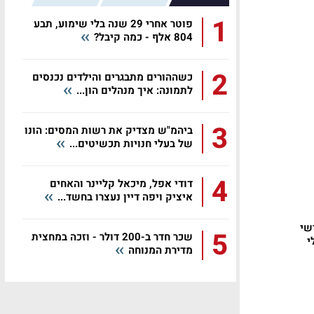
1
פוטר אחרי 29 שנה בלי שימוע, תבע
804 אלף - כמה קיבל?
2
כשההורים מתבגרים והילדים נכנסים
לתמונה: איך מנהלים הון...
3
ביהמ"ש מצדיק את רשות המסים: הונו
של בעלי חנויות תכשיטים...
4
דודי אפל, מיכאל קליינר והאחים
איציק ויפה דיין נעצרו בחשד...
שי
5
שכר חדר ב-200 דולר - וזכה במחצית
י
מדירת המנוחה