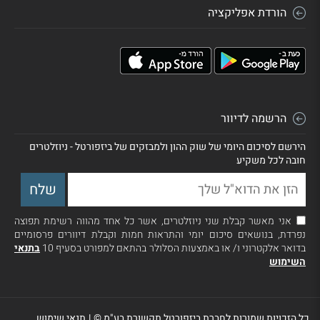
הורדת אפליקציה
הרשמה לדיוור
הירשם לסיכום היומי של שוק ההון ולמבזקים של ביזפורטל - ניוזלטרים
חובה לכל משקיע
אני מאשר קבלת שני ניוזלטרים, אשר כל אחד מהווה רשימת תפוצה
נפרדת, בנושאים סיכום יומי והתראות חמות וקבלת דיוורים פרסומיים
בדואר אלקטרוני ו/ או באמצעות הסלולר בהתאם למפורט בסעיף 10
בתנאי
השימוש
כל הזכויות שמורות לחברת ביזפורטל תקשורת בע"מ ©
|
תנאי שימוש