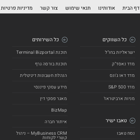
דף הבית
אודותינו
תנאי שימוש
צור קשר
מדיניות פרטיות
כל השווקים
כל השירותים
ישראליות בחו"ל
תוכנת Terminal Bizportal
מדד נאסד"ק
תוכנת בורסה גרף
מדד דאו ג'ונס
הנהלת חשבונות דיגיטלית
מדד 500 S&P
מידע עסקי פיננסי
מניות ארביטראז'
מאגר פסקי דין
BizMap
טאבו ישיר
איתור חברה
נסח טאבו
MyBusiness CRM – ניהול
קשרי לקוחות