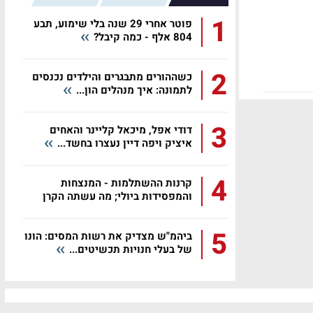
1
פוטר אחרי 29 שנה בלי שימוע, תבע
804 אלף - כמה קיבל?
2
כשההורים מתבגרים והילדים נכנסים
לתמונה: איך מנהלים הון...
3
דודי אפל, מיכאל קליינר והאחים
איציק ויפה דיין נעצרו בחשד...
4
קרנות ההשתלמות - המנצחות
והמפסידות ביולי; מה עשתה הקרן
שלכם?
5
ביהמ"ש מצדיק את רשות המסים: הונו
של בעלי חנויות תכשיטים...