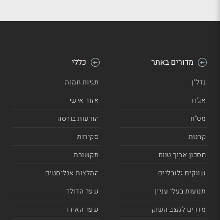
מדורים באתר
כללי
נדל"ן
תגיות חמות
אג"ח
אזור אישי
מט"ח
הודעות בורסה
קרנות
סקירות
חסכון ארוך טווח
תקשורת
שווקים גלובליים
המלצות אנליסטים
תנועות בעלי עניין
שער הדולר
מדדים למצב השוק
שער האירו