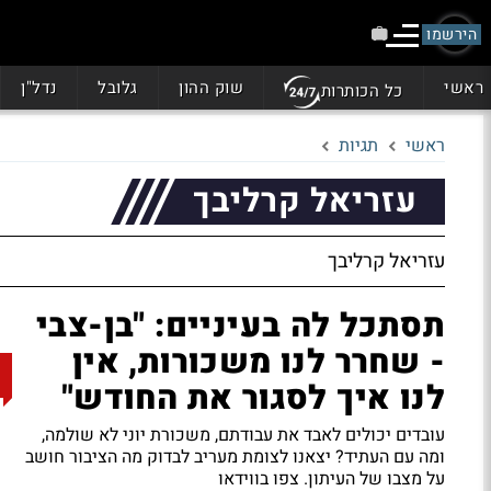
הירשמו
ראשי
שוק ההון
גלובל
נדל"ן
כל הכותרות
ראשי
תגיות
עזריאל קרליבך
עזריאל קרליבך
תסתכל לה בעיניים: "בן-צבי
- שחרר לנו משכורות, אין
לנו איך לסגור את החודש"
עובדים יכולים לאבד את עבודתם, משכורת יוני לא שולמה,
ומה עם העתיד? יצאנו לצומת מעריב לבדוק מה הציבור חושב
על מצבו של העיתון.
צפו בווידאו