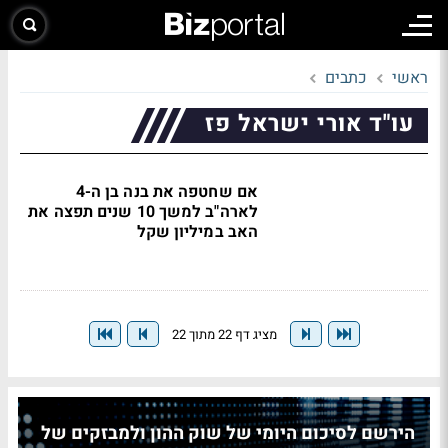
ראשי
כתבים
עו"ד אורי ישראל פז
אם שחטפה את בנה בן ה-4
לארה"ב למשך 10 שנים תפצה את
האב במיליון שקל
מציג דף 22 מתוך 22
הירשם לסיכום היומי של שוק ההון ולמבזקים של