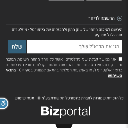
הרשמה לדיוור
הירשם לסיכום היומי של שוק ההון ולמבזקים של ביזפורטל - ניוזלטרים
חובה לכל משקיע
אני מאשר קבלת שני ניוזלטרים, אשר כל אחד מהווה רשימת תפוצה
נפרדת, בנושאים סיכום יומי והתראות חמות וקבלת דיוורים פרסומיים
בדואר אלקטרוני ו/ או באמצעות הסלולר בהתאם למפורט בסעיף 10
בתנאי
השימוש
כל הזכויות שמורות לחברת ביזפורטל תקשורת בע"מ ©
|
תנאי שימוש