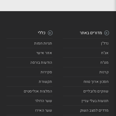
מדורים באתר
כללי
נדל"ן
תגיות חמות
אג"ח
אזור אישי
מט"ח
הודעות בורסה
קרנות
סקירות
חסכון ארוך טווח
תקשורת
שווקים גלובליים
המלצות אנליסטים
תנועות בעלי עניין
שער הדולר
מדדים למצב השוק
שער האירו