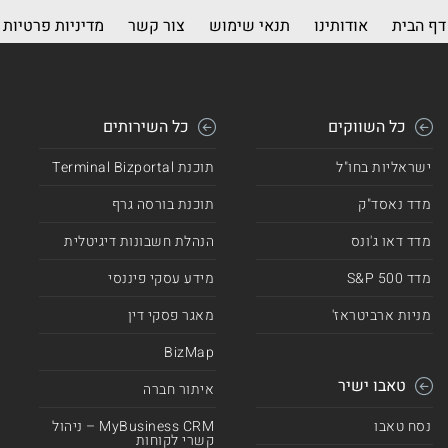
דף הבית
אודותינו
תנאי שימוש
צור קשר
מדיניות פרטיות
כל השווקים
כל השירותים
ישראליות בחו"ל
תוכנת Terminal Bizportal
מדד נאסד"ק
תוכנת בורסה גרף
מדד דאו ג'ונס
הנהלת חשבונות דיגיטלית
מדד 500 S&P
מידע עסקי פיננסי
מניות ארביטראז'
מאגר פסקי דין
BizMap
טאבו ישיר
איתור חברה
נסח טאבו
MyBusiness CRM – ניהול
קשרי לקוחות