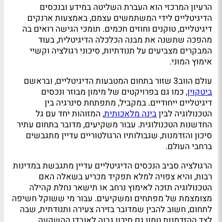
הרעיון המרכזי הוא העברת השליטה במידע ובנכסים
הדיגיטליים לידי המשתמשים עצמם, באמצעות ארנקים
דיגיטליים, טוקנים וחוזים חכמים. תומכי הגישה רואים בה
מהפכה שתשנה את מבנה הכלכלה הדיגיטלית, בעוד
המבקרים מצביעים על תנודתיות, סיכוני רגולציה וקשיי
אימוץ המוני.
עולם הווב3 שזור בתחום המטבעות הדיגיטליים, ובראשם
ביטקוין
, כמו גם בפרויקטים של מימון מבוזר ונכסים
דיגיטליים ייחודיים. במקביל, מתפתחת סינרגיה בין
הטכנולוגיה לבין
בינה מלאכותית
, המזוהות יחד עם גל
החדשנות הטכנולוגית. עבור משקיעים, מדובר בתחום עתיר
סיכון והזדמנות, שגבולותיו הרגולטוריים עדיין מתגבשים
ברחבי העולם.
הרגולציה סביב הנכסים הדיגיטליים עדיין מתגבשת במדינות
רבות, והיא צפויה למלא תפקיד מכריע בשאלה האם
הטכנולוגיה תזכה לאימוץ נרחב או תישאר נחלת קהילה
מצומצמת של מפתחים ומשקיעים. עבור מי ששוקל חשיפה
לתחום, חשוב להבין שמדובר בזירה צעירה ותנודתית, שבה
לצד ההזדמנות טמון גם סיכון גבוה לאובדן ההשקעה.