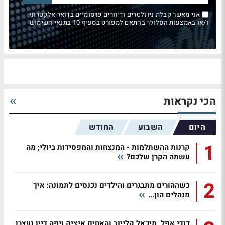
אני מאשר קבלת ניוזלטרים ודיוורים פרסומיים בדואר אלקטרוני
ו/או באמצעות הסלולר בהתאם למפורט בסעיף 10 בתנאי השימוש
הכי נקראות
היום
השבוע
החודש
1
קרנות ההשתלמות - המנצחות והמפסידות ביולי; מה
עשתה הקרן שלכם?
2
כשההורים מתבגרים והילדים נכנסים לתמונה: איך
מנהלים הון...
דודי אפל, מיכאל קליינר והאחים איציק ויפה דיין נעצרו