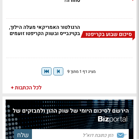
סחורה?
הרגולטור האמריקאי מעלה הילוך,
בקוינבייס ובשוק הקריפטו זועמים
סיכום שבוע בקריפטו
מציג דף 1 מתוך 9
לכל הכתבות +
הירשם לסיכום היומי של שוק ההון ולמבזקים של