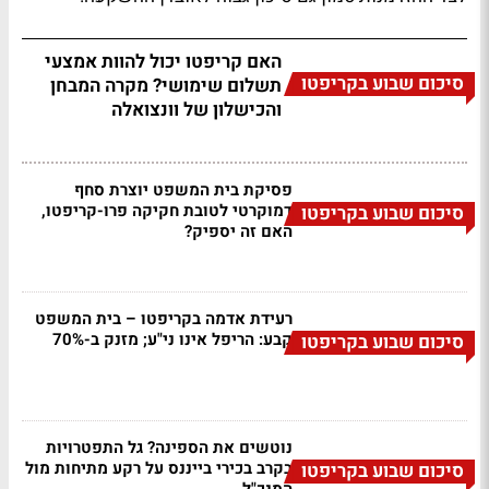
האם קריפטו יכול להוות אמצעי
סיכום שבוע בקריפטו
תשלום שימושי? מקרה המבחן
והכישלון של וונצואלה
פסיקת בית המשפט יוצרת סחף
דמוקרטי לטובת חקיקה פרו-קריפטו,
סיכום שבוע בקריפטו
האם זה יספיק?
רעידת אדמה בקריפטו – בית המשפט
קבע: הריפל אינו ני"ע; מזנק ב-70%
סיכום שבוע בקריפטו
נוטשים את הספינה? גל התפטרויות
בקרב בכירי בייננס על רקע מתיחות מול
סיכום שבוע בקריפטו