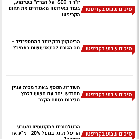
יו"ר ה-SEC "על הגריל" בשימוע,
בעוד באירופה מאסדרים את תחום
סיכום שבוע בקריפטו
הקריפטו
הביטקוין חזק יותר מהמספידים -
מה הגורם להתאוששות במחיר?
סיכום שבוע בקריפטו
השדרוג הנוסף באת'ר מצית עניין
מחודש, יחד עם חשש ללחץ
סיכום שבוע בקריפטו
מכירות בטווח הקצר
הרגולטורים מתקוטטים ומטבע
הריפל מזנק במעל 20% - ני"ע או
סיכום שבוע בקריפטו