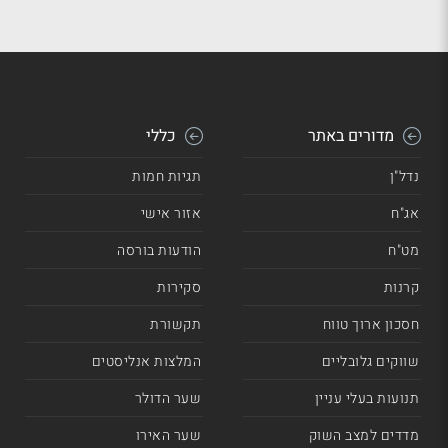
מדורים באתר
כללי
נדל"ן
תגיות חמות
אג"ח
אזור אישי
מט"ח
הודעות בורסה
קרנות
סקירות
חסכון ארוך טווח
תקשורת
שווקים גלובליים
המלצות אנליסטים
תנועות בעלי עניין
שער הדולר
מדדים למצב השוק
שער האירו