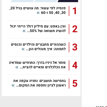
1
פנסיה לפי עשור: מה עושים בגיל 20,
30, 40, 50 ו-60
2
וורן באפט: עם מיליון דולר הייתי יכול
להשיג תשואה של 50%...
3
כשההורים מתבגרים והילדים נכנסים
לתמונה: איך מנהלים הון...
4
סופר אל ניניו בדרך: התרחיש שמדאיג
את הכלכלנים ומאיים להצית...
5
בחמישה תושבים: נתניה עקפה את
ראשון לציון ותפסה את המקום...