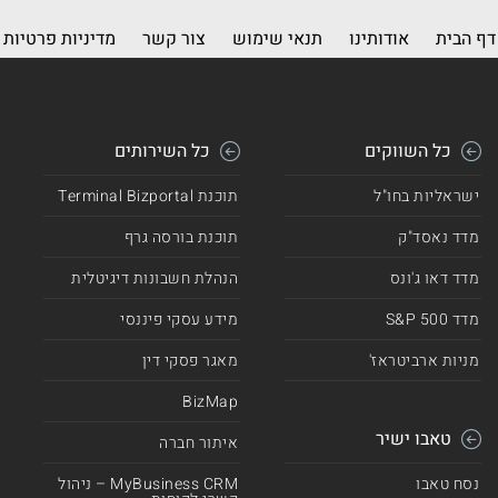
דף הבית
אודותינו
תנאי שימוש
צור קשר
מדיניות פרטיות
כל השווקים
כל השירותים
ישראליות בחו"ל
תוכנת Terminal Bizportal
מדד נאסד"ק
תוכנת בורסה גרף
מדד דאו ג'ונס
הנהלת חשבונות דיגיטלית
מדד 500 S&P
מידע עסקי פיננסי
מניות ארביטראז'
מאגר פסקי דין
BizMap
טאבו ישיר
איתור חברה
נסח טאבו
MyBusiness CRM – ניהול