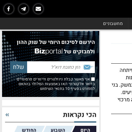
מחשבונים
הירשם לסיכום היומי של שוק ההון
ולמבזקים של
יתחה
ות
אני מאשר קבלת ניוזלטרים ודיוורים פרסומיים
משק. בני
בדואר אלקטרוני ו/או באמצעות הסלולר בהתאם
למפורט בסעיף 10 בתנאי השימוש
עים.
מרכזי
הכי נקראות
היום
השבוע
החודש