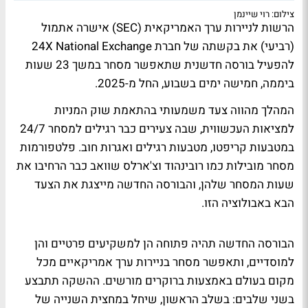
צילום: רוי שיינמן
הרשות לניירות ערך האמריקאית (SEC) אישרה אתמול
(רביעי) את בקשתה של חברת 24X National Exchange
להפעיל בורסה חדשנית שתאפשר מסחר במשך 23 שעות
ביממה, חמישה ימים בשבוע, החל מ-2025.
המהלך מהווה צעד משמעותי בהתאמת שוק המניות
למציאות העכשווית, שבה צעירים כבר רגילים למסחר 24/7
במטבעות קריפטו, מטבעות רגילים ואגרות חוב. פלטפורמות
מסחר מובילות כמו רובינהוד וצ'ארלס שוואב כבר הרחיבו את
שעות המסחר שלהן, והבורסה החדשה מייצגת את הצעד
הבא באבולוציה הזו.
הבורסה החדשה תהיה פתוחה הן למשקיעים פרטיים והן
למוסדיים, ותאפשר מסחר בניירות ערך אמריקאיים מכל
מקום בעולם באמצעות ברוקרים מורשים. ההשקה תתבצע
בשני שלבים: בשלב הראשון, שיחל במחצית השנייה של